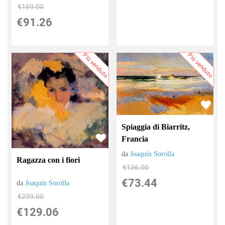
€169.00
€91.26
Più venduto
Più venduto
Spiaggia di Biarritz,
Francia
da
Joaquín Sorolla
Ragazza con i fiori
€136.00
€73.44
da
Joaquín Sorolla
€239.00
€129.06