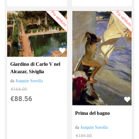
Più venduto
Più venduto
Giardino di Carlo V nel
Alcazar, Siviglia
da
Joaquín Sorolla
€164.00
€88.56
Prima del bagno
da
Joaquín Sorolla
€159.00