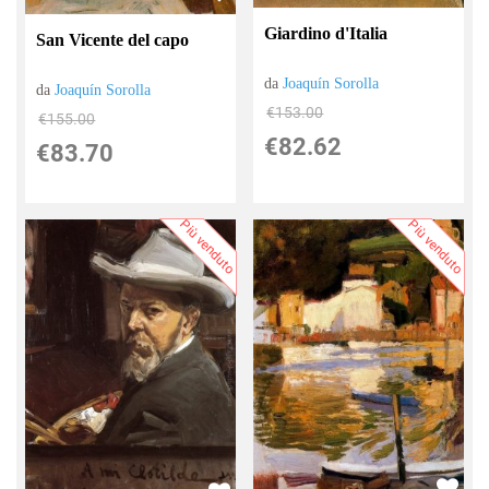
Giardino d'Italia
San Vicente del capo
da
Joaquín Sorolla
da
Joaquín Sorolla
€153.00
€155.00
€82.62
€83.70
Più venduto
Più venduto