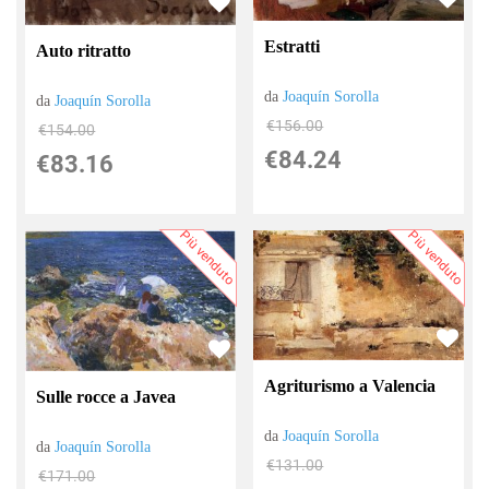
Estratti
Auto ritratto
da
Joaquín Sorolla
da
Joaquín Sorolla
€156.00
€154.00
€84.24
€83.16
Più venduto
Più venduto
Agriturismo a Valencia
Sulle rocce a Javea
da
Joaquín Sorolla
da
Joaquín Sorolla
€131.00
€171.00