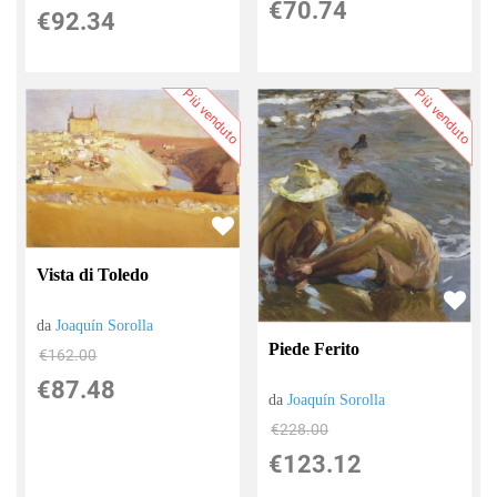
€70.74
€92.34
Più venduto
Più venduto
Vista di Toledo
da
Joaquín Sorolla
Piede Ferito
€162.00
€87.48
da
Joaquín Sorolla
€228.00
€123.12