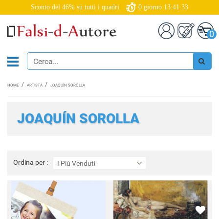
Sconto del 46% su tutti i quadri
0
giorno
13:41:31
0
HOME
ARTISTA
JOAQUÍN SOROLLA
JOAQUÍN SOROLLA
Ordina
Ordina per :
I Più Venduti
per
: