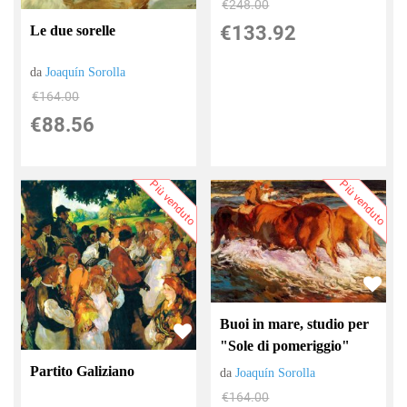
€248.00
€133.92
Le due sorelle
da
Joaquín Sorolla
€164.00
€88.56
Più venduto
Più venduto
Buoi in mare, studio per
"Sole di pomeriggio"
Partito Galiziano
da
Joaquín Sorolla
€164.00