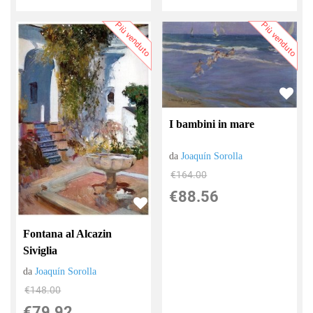
Più venduto
Più venduto
I bambini in mare
da
Joaquín Sorolla
€164.00
€88.56
Fontana al Alcazin
Siviglia
da
Joaquín Sorolla
€148.00
€79.92