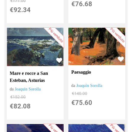
€171.00
€76.68
€92.34
Più venduto
Più venduto
Paesaggio
Mare e rocce a San
Esteban, Asturias
da
Joaquín Sorolla
da
Joaquín Sorolla
€140.00
€152.00
€75.60
€82.08
Più venduto
Più venduto