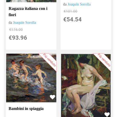
da
Joaquín Sorolla
Ragazza italiana con i
€101.00
fiori
€54.54
da
Joaquín Sorolla
€174.00
€93.96
Più venduto
Più venduto
Bambini in spiaggia