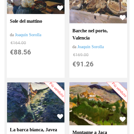
Sole del mattino
Barche nel porto,
da
Joaquín Sorolla
Valencia
€164.00
da
Joaquín Sorolla
€88.56
€169.00
€91.26
Più venduto
Più venduto
La barca bianca, Javea
Montagne a Jaca