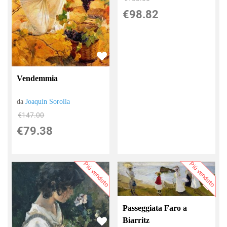
€98.82
Vendemmia
da
Joaquín Sorolla
€147.00
€79.38
Più venduto
Più venduto
Passeggiata Faro a
Biarritz