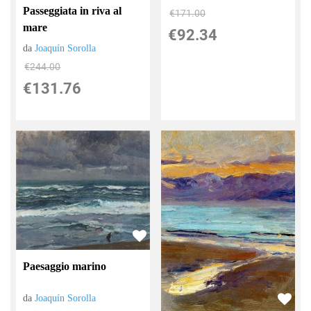
Passeggiata in riva al
€171.00
mare
€92.34
da
Joaquín Sorolla
€244.00
€131.76
Paesaggio marino
da
Joaquín Sorolla