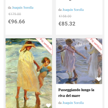
da
Joaquín Sorolla
da
Joaquín Sorolla
€179.00
€158.00
€96.66
€85.32
Più venduto
Più venduto
Passeggiando lungo la
riva del mare
da
Joaquín Sorolla