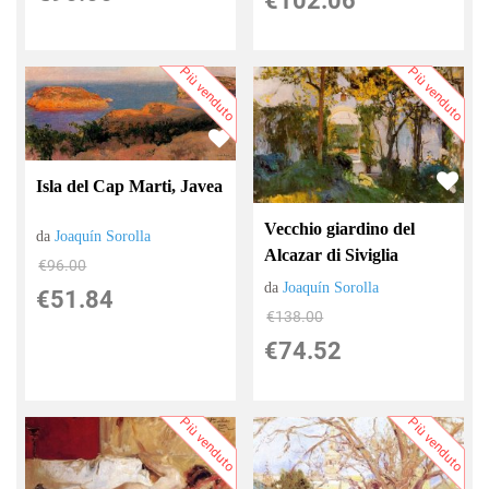
€102.06
Più venduto
Più venduto
Isla del Cap Marti, Javea
Vecchio giardino del
da
Joaquín Sorolla
Alcazar di Siviglia
€96.00
da
Joaquín Sorolla
€51.84
€138.00
€74.52
Più venduto
Più venduto