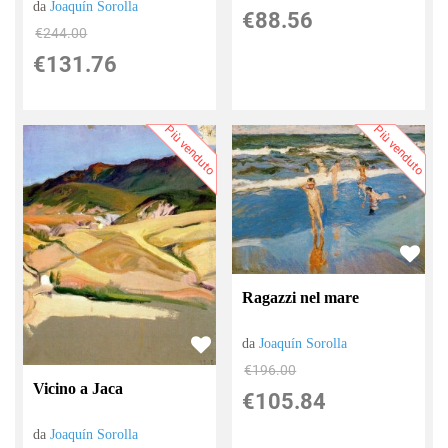
da
Joaquín Sorolla
€88.56
€244.00
€131.76
Più venduto
Più venduto
Ragazzi nel mare
da
Joaquín Sorolla
€196.00
Vicino a Jaca
€105.84
da
Joaquín Sorolla