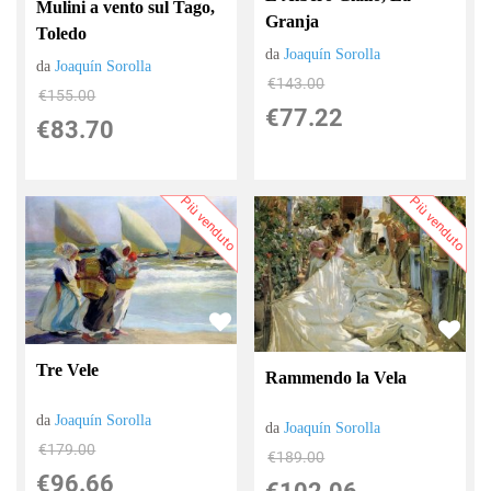
Mulini a vento sul Tago,
Granja
Toledo
da
Joaquín Sorolla
da
Joaquín Sorolla
€143.00
€155.00
€77.22
€83.70
Più venduto
Più venduto
Tre Vele
Rammendo la Vela
da
Joaquín Sorolla
da
Joaquín Sorolla
€179.00
€189.00
€96.66