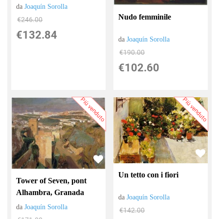
da
Joaquín Sorolla
Nudo femminile
€246.00
€132.84
da
Joaquín Sorolla
€190.00
€102.60
Più venduto
Più venduto
Un tetto con i fiori
Tower of Seven, pont
Alhambra, Granada
da
Joaquín Sorolla
da
Joaquín Sorolla
€142.00