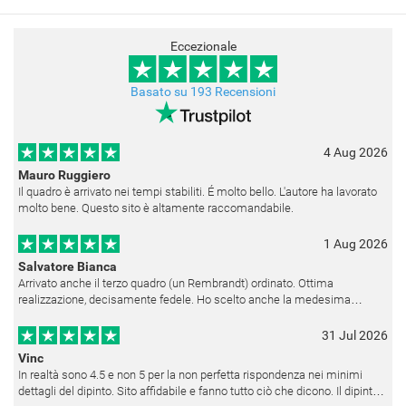
Eccezionale
Basato su 193 Recensioni
4 Aug 2026
Mauro Ruggiero
Il quadro è arrivato nei tempi stabiliti. É molto bello. L'autore ha lavorato
molto bene. Questo sito è altamente raccomandabile.
1 Aug 2026
Salvatore Bianca
Arrivato anche il terzo quadro (un Rembrandt) ordinato. Ottima
realizzazione, decisamente fedele. Ho scelto anche la medesima
cornice (F6537 - 236) per avere una certa omogeneità visiva - una volta
appesi
31 Jul 2026
Vinc
In realtà sono 4.5 e non 5 per la non perfetta rispondenza nei minimi
dettagli del dipinto. Sito affidabile e fanno tutto ciò che dicono. Il dipinto,