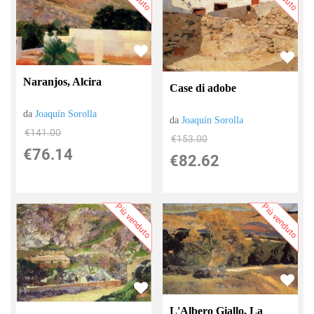
Naranjos, Alcira
Case di adobe
da
Joaquín Sorolla
da
Joaquín Sorolla
€141.00
€153.00
€76.14
€82.62
Più venduto
Più venduto
L'Albero Giallo, La