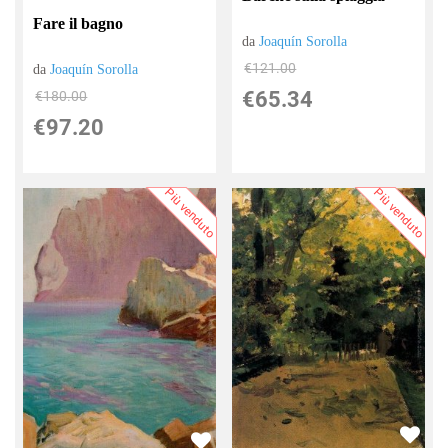
Fare il bagno
da
Joaquín Sorolla
€121.00
da
Joaquín Sorolla
€65.34
€180.00
€97.20
Più venduto
Più venduto