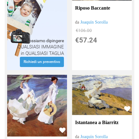
Riposo Baccante
da
Joaquín Sorolla
€106.00
€57.24
Possiamo dipingere
QUALSIASI IMMAGINE
in QUALSIASI TAGLIA
Richiedi un preventivo
Istantanea a Biarritz
da
Joaquín Sorolla