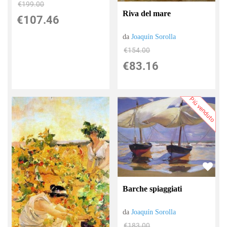
€199.00
Riva del mare
€107.46
da
Joaquín Sorolla
€154.00
€83.16
Più venduto
Barche spiaggiati
da
Joaquín Sorolla
€183.00