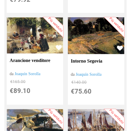
Più venduto
Più venduto
Arancione venditore
Intorno Segovia
da
Joaquín Sorolla
da
Joaquín Sorolla
€165.00
€140.00
€89.10
€75.60
Più venduto
Più venduto