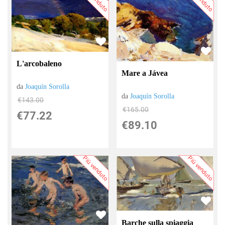
L'arcobaleno
Mare a Jávea
da
Joaquín Sorolla
da
Joaquín Sorolla
€143.00
€165.00
€77.22
€89.10
Più venduto
Più venduto
Barche sulla spiaggia