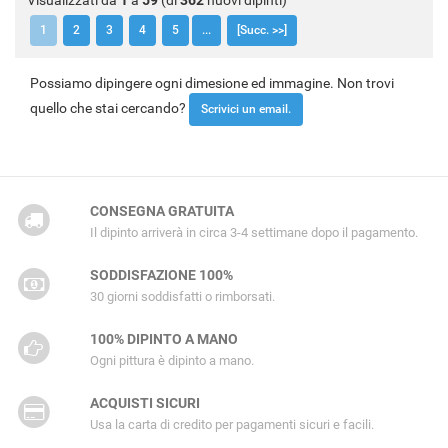
1
2
3
4
5
...
[Succ. >>]
Possiamo dipingere ogni dimesione ed immagine. Non trovi
quello che stai cercando?
Scrivici un email.
CONSEGNA GRATUITA
Il dipinto arriverà in circa 3-4 settimane dopo il pagamento.
SODDISFAZIONE 100%
30 giorni soddisfatti o rimborsati.
100% DIPINTO A MANO
Ogni pittura è dipinto a mano.
ACQUISTI SICURI
Usa la carta di credito per pagamenti sicuri e facili.