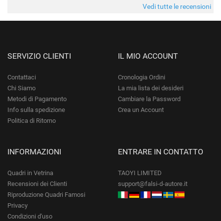
da quando è stato spedito, è giunto in poco tempo e tr
Vedi tutte le recensioni
SERVIZIO CLIENTI
IL MIO ACCOUNT
Contattaci
Cronologia Ordini
Chi Siamo
La mia lista dei desideri
Metodi di Pagamento
Cambiare la Password
Info sulla spedizione
Crea un Account
Politica di Ritorno
INFORMAZIONI
ENTRARE IN CONTATTO
Quadri in Vetrina
TAOYI LIMITED
Recensioni dei Clienti
support@falsi-d-autore.it
Riproduzione Quadri Famosi
Privacy
Condizioni d'uso