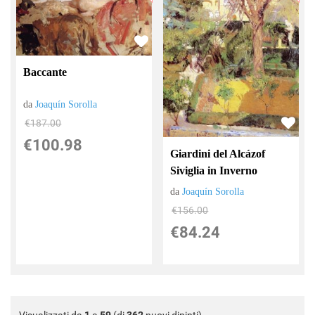
Baccante
da
Joaquín Sorolla
€187.00
€100.98
Giardini del Alcázof
Siviglia in Inverno
da
Joaquín Sorolla
€156.00
€84.24
Visualizzati da
1
a
59
(di
362
nuovi dipinti)