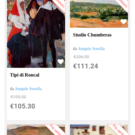
Più venduto
Più venduto
Studio Chumberas
da
Joaquín Sorolla
€206.00
€111.24
Tipi di Roncal
da
Joaquín Sorolla
€195.00
€105.30
Più venduto
Più venduto