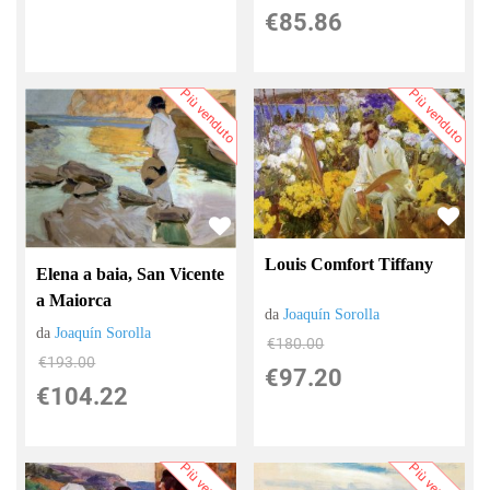
€85.86
Più venduto
Più venduto
Louis Comfort Tiffany
Elena a baia, San Vicente
a Maiorca
da
Joaquín Sorolla
da
Joaquín Sorolla
€180.00
€193.00
€97.20
€104.22