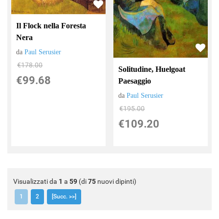
Il Flock nella Foresta
Nera
da
Paul Serusier
€178.00
Solitudine, Huelgoat
€99.68
Paesaggio
da
Paul Serusier
€195.00
€109.20
Visualizzati da
1
a
59
(di
75
nuovi dipinti)
1
2
[Succ. >>]