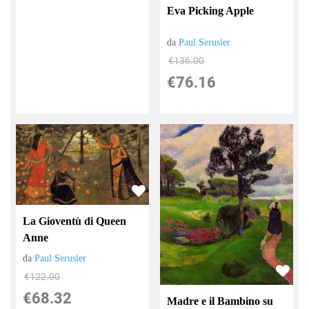
Eva Picking Apple
da
Paul Serusier
€136.00
€76.16
La Gioventù di Queen
Anne
da
Paul Serusier
€122.00
€68.32
Madre e il Bambino su