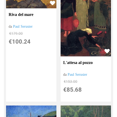
Riva del mare
da
Paul Serusier
€179.00
€100.24
L'attesa al pozzo
da
Paul Serusier
€153.00
€85.68