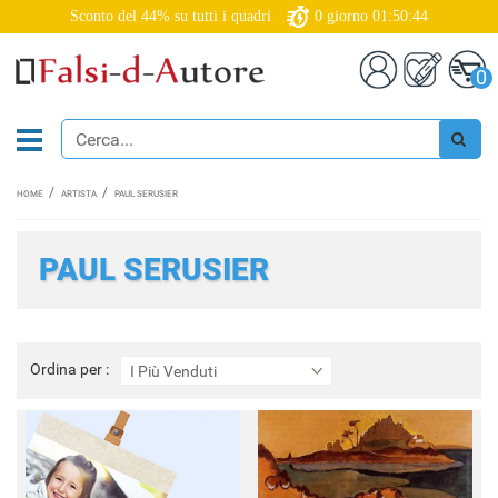
Sconto del 44% su tutti i quadri
0
giorno
01:50:42
0
HOME
ARTISTA
PAUL SERUSIER
PAUL SERUSIER
Ordina
Ordina per :
I Più Venduti
per
: