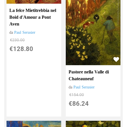
La felce Mietitrebbia nel
Boid d'Amour a Pont
Aven
da
Paul Serusier
€230.00
€128.80
Pastore nella Valle di
Chateauneuf
da
Paul Serusier
€154.00
€86.24