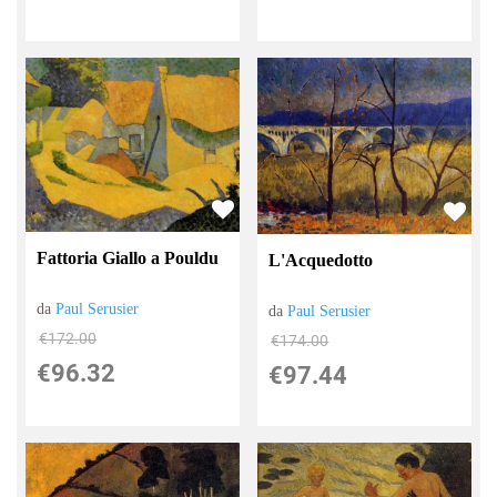
Fattoria Giallo a Pouldu
L'Acquedotto
da
Paul Serusier
da
Paul Serusier
€172.00
€174.00
€96.32
€97.44