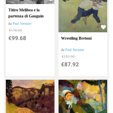
Titiro Melibea e la
partenza di Gauguin
da
Paul Serusier
€178.00
€99.68
Wrestling Bretoni
da
Paul Serusier
€157.00
€87.92