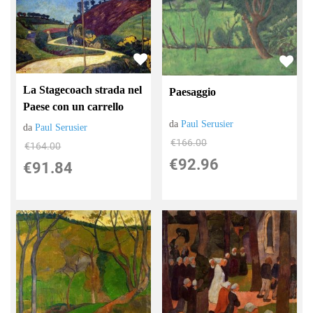
La Stagecoach strada nel
Paesaggio
Paese con un carrello
da
Paul Serusier
da
Paul Serusier
€166.00
€164.00
€92.96
€91.84