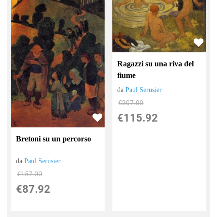
Ragazzi su una riva del
fiume
da
Paul Serusier
€207.00
€115.92
Bretoni su un percorso
da
Paul Serusier
€157.00
€87.92