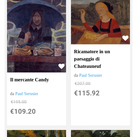
Ricamatore in un
paesaggio di
Chateauneuf
da
Paul Serusier
Il mercante Candy
€207.00
€115.92
da
Paul Serusier
€195.00
€109.20