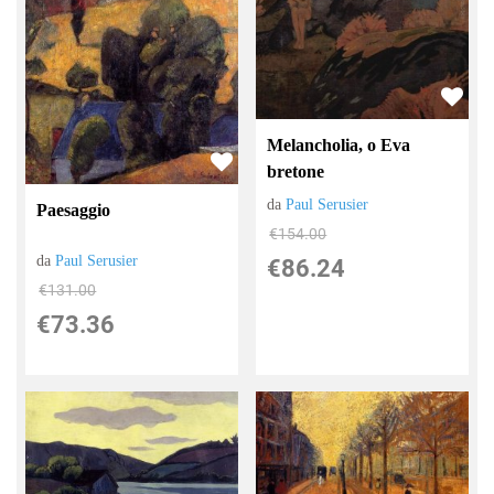
Melancholia, o Eva
bretone
da
Paul Serusier
Paesaggio
€154.00
da
Paul Serusier
€86.24
€131.00
€73.36