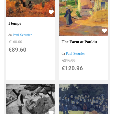
I tempi
da
Paul Serusier
€160.00
The Farm at Pouldu
€89.60
da
Paul Serusier
€216.00
€120.96