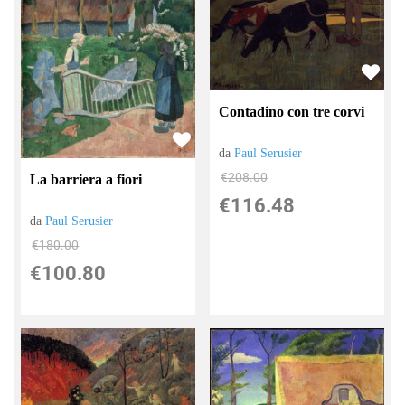
Contadino con tre corvi
da
Paul Serusier
€208.00
La barriera a fiori
€116.48
da
Paul Serusier
€180.00
€100.80