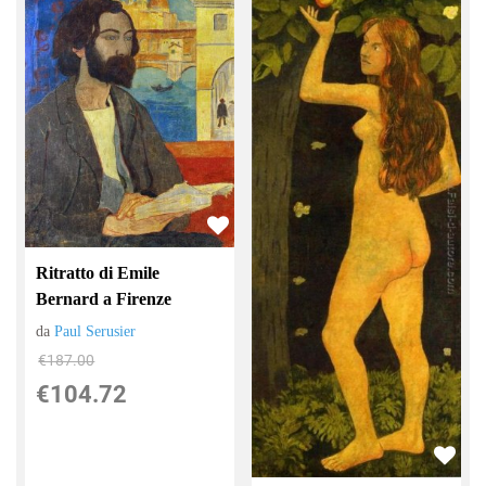
Ritratto di Emile
Bernard a Firenze
da
Paul Serusier
€187.00
€104.72