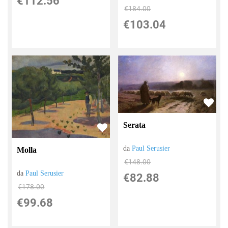
€112.56
€184.00
€103.04
Serata
da
Paul Serusier
Molla
€148.00
da
Paul Serusier
€82.88
€178.00
€99.68