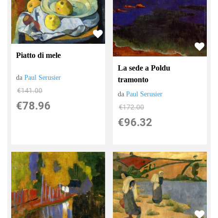
Piatto di mele
La sede a Poldu
da
Paul Serusier
tramonto
€141.00
da
Paul Serusier
€78.96
€172.00
€96.32