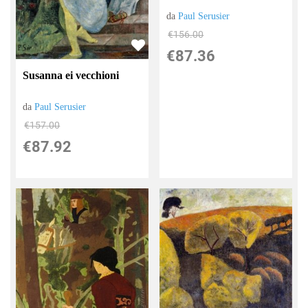
da
Paul Serusier
€156.00
€87.36
Susanna ei vecchioni
da
Paul Serusier
€157.00
€87.92