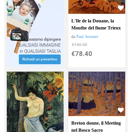
L'Ile de la Douane, la
Mouthe del fiume Trieux
da
Paul Serusier
Possiamo dipingere
€140.00
QUALSIASI IMMAGINE
in QUALSIASI TAGLIA
€78.40
Richiedi un preventivo
Breton donne, il Meeting
nel Bosco Sacro