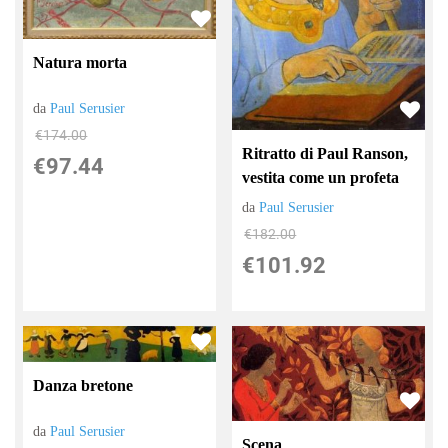
Natura morta
da
Paul Serusier
€174.00
Ritratto di Paul Ranson,
€97.44
vestita come un profeta
da
Paul Serusier
€182.00
€101.92
Danza bretone
da
Paul Serusier
Scena