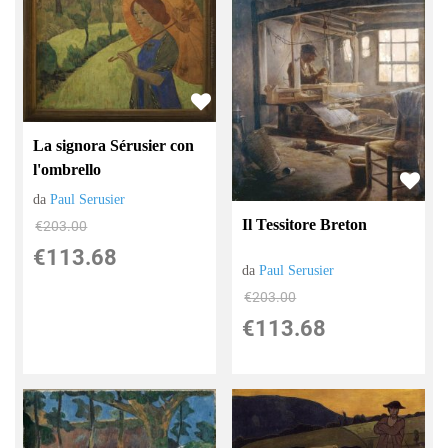
La signora Sérusier con
l'ombrello
da
Paul Serusier
Il Tessitore Breton
€203.00
€113.68
da
Paul Serusier
€203.00
€113.68