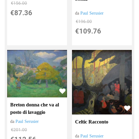
€156.00
€87.36
da
Paul Serusier
€196.00
€109.76
Breton donna che va al
posto di lavaggio
da
Paul Serusier
Celtic Racconto
€201.00
da
Paul Serusier