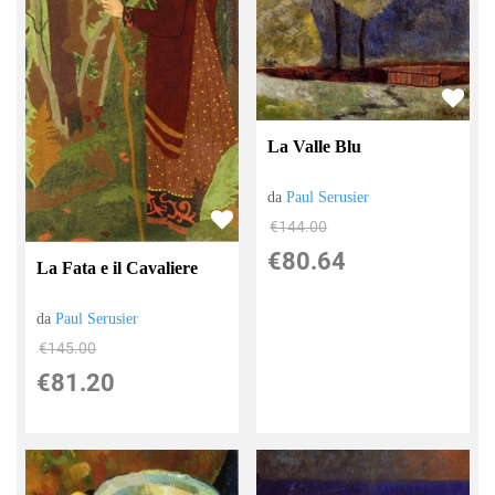
La Valle Blu
da
Paul Serusier
€144.00
€80.64
La Fata e il Cavaliere
da
Paul Serusier
€145.00
€81.20