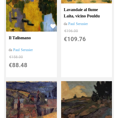
Lavandaie al fiume
Laita, vicino Pouldu
da
Paul Serusier
€196.00
Il Talismano
€109.76
da
Paul Serusier
€158.00
€88.48