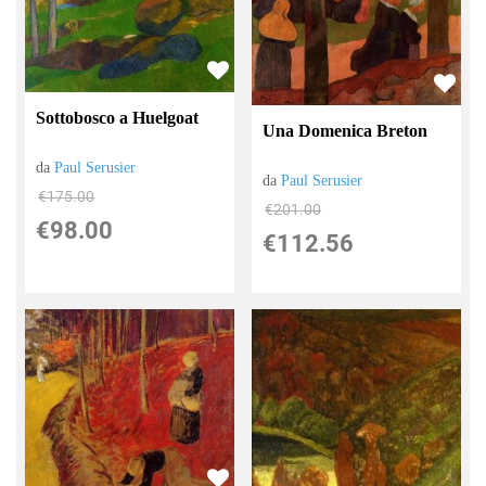
Sottobosco a Huelgoat
Una Domenica Breton
da
Paul Serusier
da
Paul Serusier
€175.00
€201.00
€98.00
€112.56