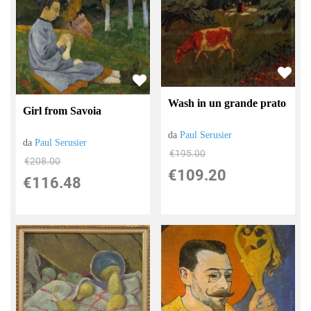
Wash in un grande prato
Girl from Savoia
da
Paul Serusier
da
Paul Serusier
€195.00
€208.00
€109.20
€116.48