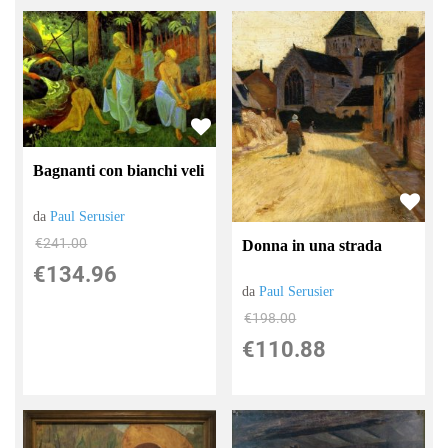
Bagnanti con bianchi veli
da
Paul Serusier
€241.00
Donna in una strada
€134.96
da
Paul Serusier
€198.00
€110.88