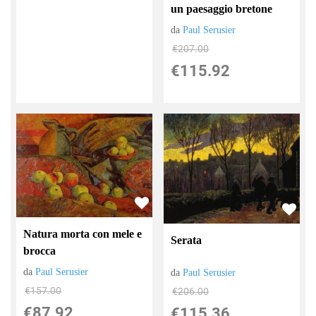
un paesaggio bretone
da
Paul Serusier
€207.00
€115.92
Natura morta con mele e
Serata
brocca
da
Paul Serusier
da
Paul Serusier
€157.00
€206.00
€87.92
€115.36