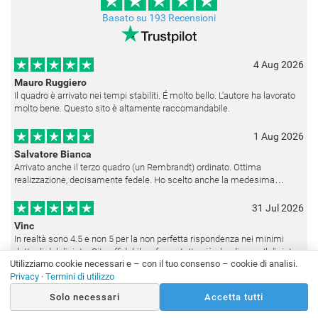
Basato su 193 Recensioni
4 Aug 2026
Mauro Ruggiero
Il quadro è arrivato nei tempi stabiliti. É molto bello. L'autore ha lavorato
molto bene. Questo sito è altamente raccomandabile.
1 Aug 2026
Salvatore Bianca
Arrivato anche il terzo quadro (un Rembrandt) ordinato. Ottima
realizzazione, decisamente fedele. Ho scelto anche la medesima
cornice (F6537 - 236) per avere una certa omogeneità visiva - una volta
appesi
31 Jul 2026
Vinc
In realtà sono 4.5 e non 5 per la non perfetta rispondenza nei minimi
dettagli del dipinto. Sito affidabile e fanno tutto ciò che dicono. Il dipinto,
Utilizziamo cookie necessari e – con il tuo consenso – cookie di analisi.
da quando è stato spedito, è giunto in poco tempo e tr
Vedi tutte le recensioni
Privacy
·
Termini di utilizzo
Solo necessari
Accetta tutti