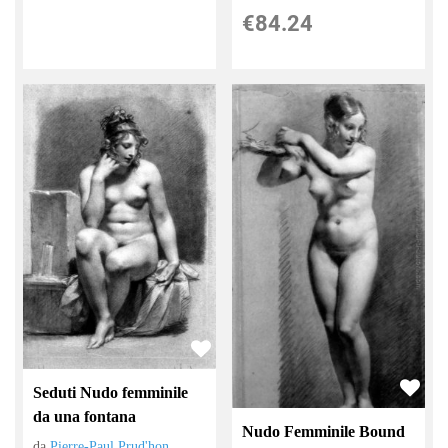
€84.24
Seduti Nudo femminile
da una fontana
Nudo Femminile Bound
da
Pierre-Paul Prud'hon