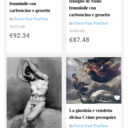
Disegno di Nudo
femminile con
femminile con
carboncino e gessetto
carboncino e gessetto
da
Pierre-Paul Prud'hon
da
Pierre-Paul Prud'hon
€171.00
€162.00
€92.34
€87.48
La giustizia e vendetta
divina Crime perseguire
da
Pierre-Paul Prud'hon