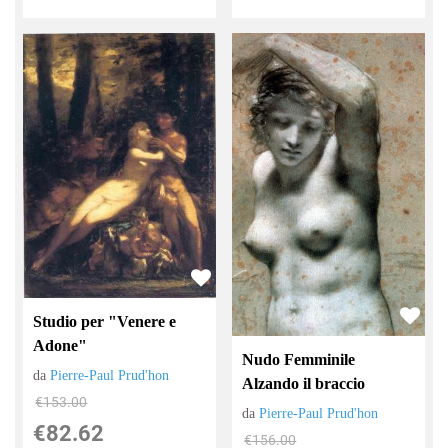
Studio per "Venere e
Adone"
Nudo Femminile
da
Pierre-Paul Prud'hon
Alzando il braccio
€153.00
da
Pierre-Paul Prud'hon
€82.62
€156.00