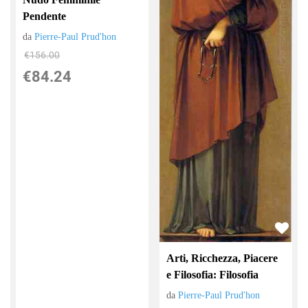
Pendente
da
Pierre-Paul Prud'hon
€156.00
€84.24
Arti, Ricchezza, Piacere
e Filosofia: Filosofia
da
Pierre-Paul Prud'hon