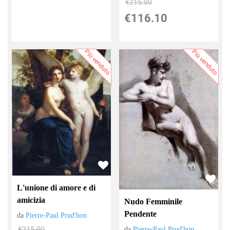
€215.00
€116.10
Più venduto
Più venduto
L'unione di amore e di
amicizia
Nudo Femminile
Pendente
da
Pierre-Paul Prud'hon
€215.00
da
Pierre-Paul Prud'hon