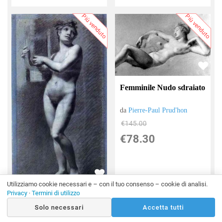
Più venduto
Più venduto
Femminile Nudo sdraiato
da
Pierre-Paul Prud'hon
€145.00
€78.30
Utilizziamo cookie necessari e – con il tuo consenso – cookie di analisi.
Privacy
·
Termini di utilizzo
Nudo femminile - Poesia
Solo necessari
Accetta tutti
da
Pierre-Paul Prud'hon