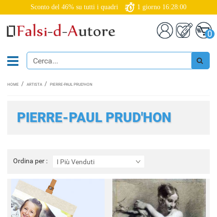
Sconto del 46% su tutti i quadri
1
giorno
16:27:58
0
HOME
ARTISTA
PIERRE-PAUL PRUD'HON
PIERRE-PAUL PRUD'HON
Ordina
Ordina per :
I Più Venduti
per
: