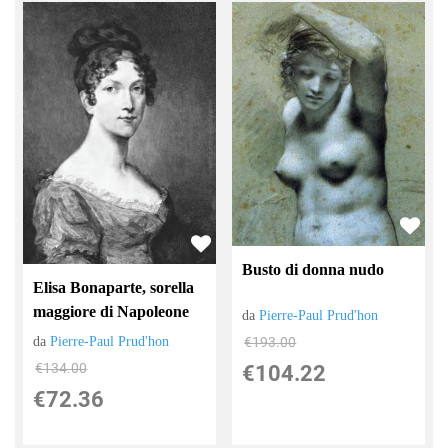
Busto di donna nudo
Elisa Bonaparte, sorella
maggiore di Napoleone
da
Pierre-Paul Prud'hon
da
Pierre-Paul Prud'hon
€193.00
€134.00
€104.22
€72.36