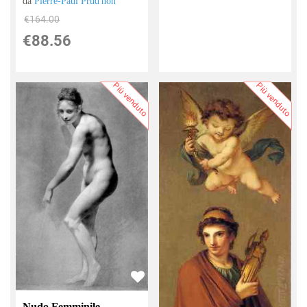
da
Pierre-Paul Prud'hon
€164.00
€88.56
Più venduto
Più venduto
Nudo Femminile