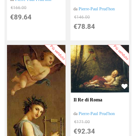
€166.00
da
Pierre-Paul Prud'hon
€89.64
€146.00
€78.84
Più venduto
Più venduto
Il Re di Roma
da
Pierre-Paul Prud'hon
€171.00
€92.34