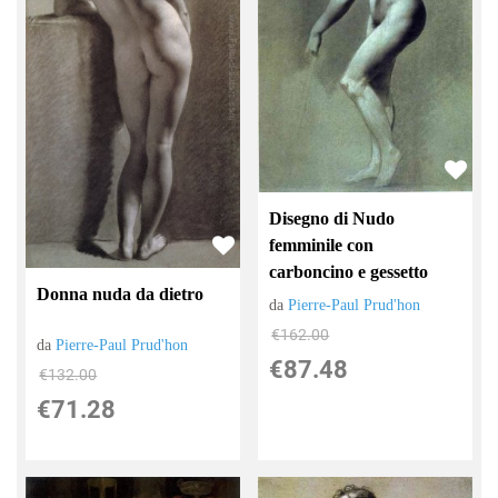
Disegno di Nudo
femminile con
carboncino e gessetto
Donna nuda da dietro
da
Pierre-Paul Prud'hon
€162.00
da
Pierre-Paul Prud'hon
€87.48
€132.00
€71.28