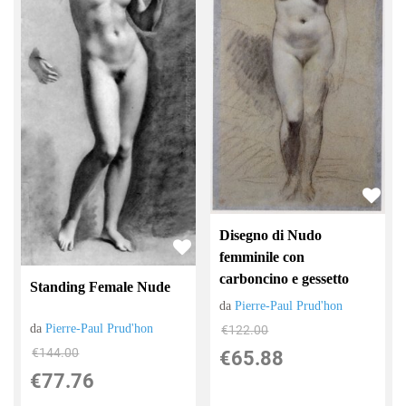
Disegno di Nudo
femminile con
carboncino e gessetto
Standing Female Nude
da
Pierre-Paul Prud'hon
da
Pierre-Paul Prud'hon
€122.00
€144.00
€65.88
€77.76