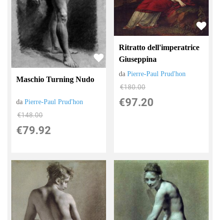
Ritratto dell'imperatrice
Giuseppina
da
Pierre-Paul Prud'hon
Maschio Turning Nudo
€180.00
€97.20
da
Pierre-Paul Prud'hon
€148.00
€79.92