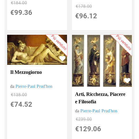
€184.00
€178.00
€99.36
€96.12
Più venduto
Più venduto
Il Mezzogiorno
da
Pierre-Paul Prud'hon
Arti, Ricchezza, Piacere
€138.00
e Filosofia
€74.52
da
Pierre-Paul Prud'hon
€239.00
€129.06