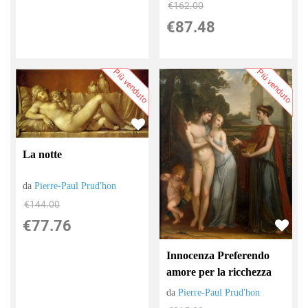
€162.00
€87.48
Più venduto
Più venduto
La notte
da
Pierre-Paul Prud'hon
€144.00
€77.76
Innocenza Preferendo
amore per la ricchezza
da
Pierre-Paul Prud'hon