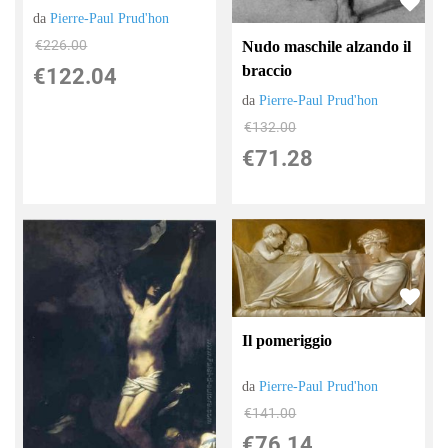
da
Pierre-Paul Prud'hon
€226.00
Nudo maschile alzando il
braccio
€122.04
da
Pierre-Paul Prud'hon
€132.00
€71.28
Il pomeriggio
da
Pierre-Paul Prud'hon
€141.00
€76.14