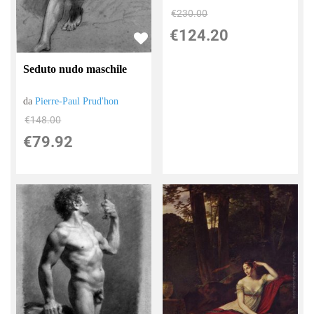
€230.00
€124.20
Seduto nudo maschile
da
Pierre-Paul Prud'hon
€148.00
€79.92