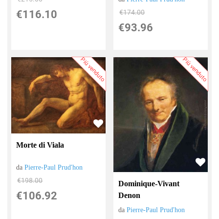
€116.10
€174.00
€93.96
Più venduto
Più venduto
Morte di Viala
da
Pierre-Paul Prud'hon
€198.00
Dominique-Vivant
€106.92
Denon
da
Pierre-Paul Prud'hon