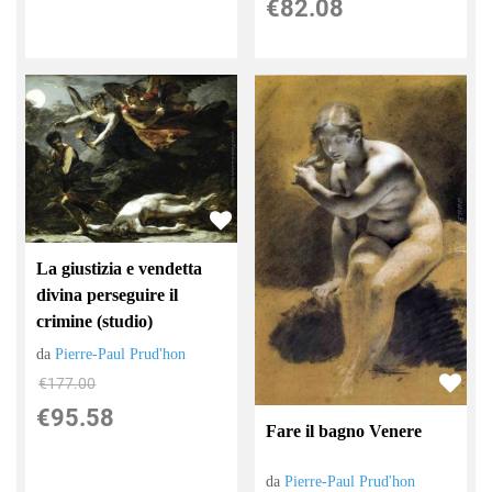
€82.08
La giustizia e vendetta
divina perseguire il
crimine (studio)
da
Pierre-Paul Prud'hon
€177.00
€95.58
Fare il bagno Venere
da
Pierre-Paul Prud'hon