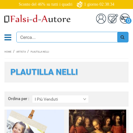
Sconto del 46% su tutti i quadri
1
giorno
02:38:33
0
HOME
ARTISTA
PLAUTILLA NELLI
PLAUTILLA NELLI
Ordina
Ordina per :
I Più Venduti
per
: