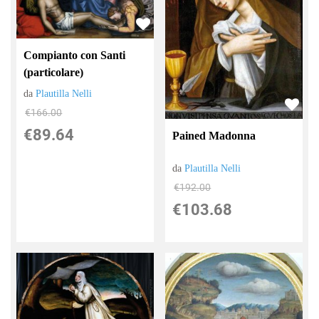
Compianto con Santi
(particolare)
da
Plautilla Nelli
€166.00
€89.64
Pained Madonna
da
Plautilla Nelli
€192.00
€103.68