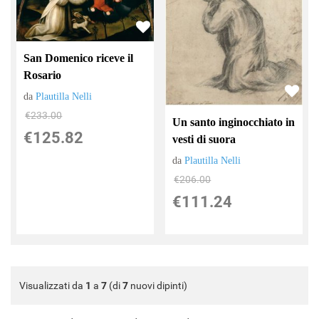
San Domenico riceve il
Rosario
da
Plautilla Nelli
€233.00
Un santo inginocchiato in
€125.82
vesti di suora
da
Plautilla Nelli
€206.00
€111.24
Visualizzati da
1
a
7
(di
7
nuovi dipinti)