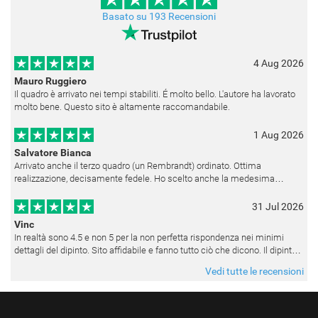
Basato su 193 Recensioni
4 Aug 2026
Mauro Ruggiero
Il quadro è arrivato nei tempi stabiliti. É molto bello. L'autore ha lavorato
molto bene. Questo sito è altamente raccomandabile.
1 Aug 2026
Salvatore Bianca
Arrivato anche il terzo quadro (un Rembrandt) ordinato. Ottima
realizzazione, decisamente fedele. Ho scelto anche la medesima
cornice (F6537 - 236) per avere una certa omogeneità visiva - una volta
appesi
31 Jul 2026
Vinc
In realtà sono 4.5 e non 5 per la non perfetta rispondenza nei minimi
dettagli del dipinto. Sito affidabile e fanno tutto ciò che dicono. Il dipinto,
da quando è stato spedito, è giunto in poco tempo e tr
Vedi tutte le recensioni