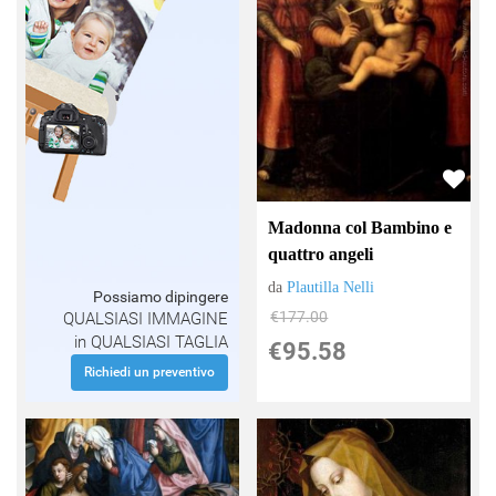
Madonna col Bambino e
quattro angeli
da
Plautilla Nelli
Possiamo dipingere
€177.00
QUALSIASI IMMAGINE
in QUALSIASI TAGLIA
€95.58
Richiedi un preventivo