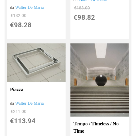
da
Walter De Maria
€183.00
€182.00
€98.82
€98.28
Piazza
da
Walter De Maria
€211.00
€113.94
Tempo / Timeless / No
Time