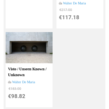
da
Walter De Maria
€217.00
€117.18
Visto / Unseen Known /
Unknown
da
Walter De Maria
€183.00
€98.82