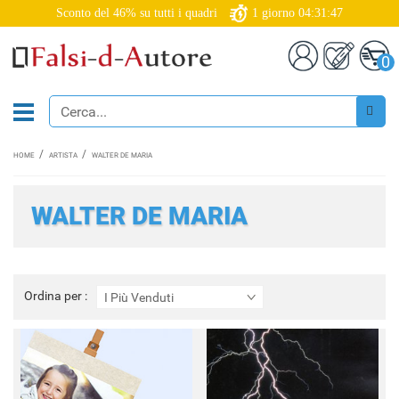
Sconto del 46% su tutti i quadri
1
giorno
04:31:47
0
HOME
ARTISTA
WALTER DE MARIA
WALTER DE MARIA
Ordina
Ordina per :
I Più Venduti
per
: