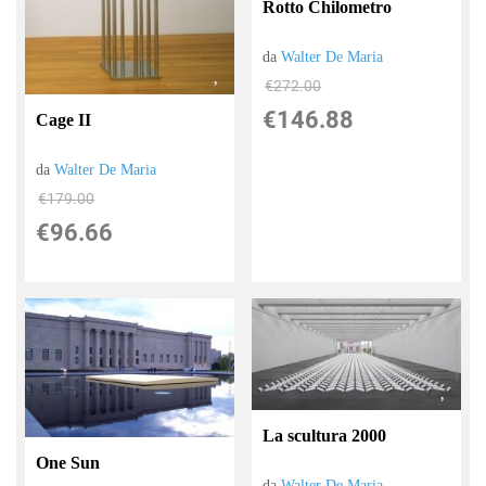
Rotto Chilometro
da
Walter De Maria
€272.00
€146.88
Cage II
da
Walter De Maria
€179.00
€96.66
La scultura 2000
One Sun
da
Walter De Maria