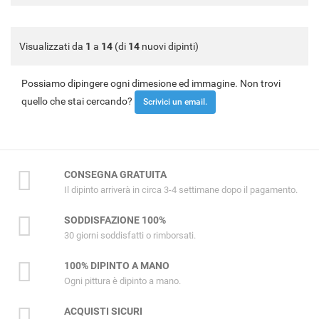
Visualizzati da
1
a
14
(di
14
nuovi dipinti)
Possiamo dipingere ogni dimesione ed immagine. Non trovi
quello che stai cercando?
Scrivici un email.
CONSEGNA GRATUITA
Il dipinto arriverà in circa 3-4 settimane dopo il pagamento.
SODDISFAZIONE 100%
30 giorni soddisfatti o rimborsati.
100% DIPINTO A MANO
Ogni pittura è dipinto a mano.
ACQUISTI SICURI