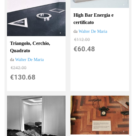
High Bar Energia e
certificato
da
Walter De Maria
€112.00
Triangolo, Cerchio,
€60.48
Quadrato
da
Walter De Maria
€242.00
€130.68