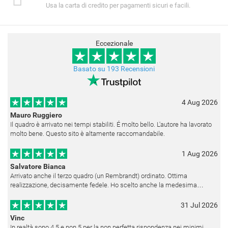
Usa la carta di credito per pagamenti sicuri e facili.
Eccezionale
Basato su 193 Recensioni
4 Aug 2026
Mauro Ruggiero
Il quadro è arrivato nei tempi stabiliti. É molto bello. L'autore ha lavorato
molto bene. Questo sito è altamente raccomandabile.
1 Aug 2026
Salvatore Bianca
Arrivato anche il terzo quadro (un Rembrandt) ordinato. Ottima
realizzazione, decisamente fedele. Ho scelto anche la medesima
cornice (F6537 - 236) per avere una certa omogeneità visiva - una volta
appesi
31 Jul 2026
Vinc
In realtà sono 4.5 e non 5 per la non perfetta rispondenza nei minimi