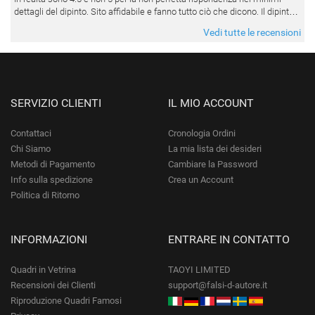
dettagli del dipinto. Sito affidabile e fanno tutto ciò che dicono. Il dipinto,
da quando è stato spedito, è giunto in poco tempo e tr
Vedi tutte le recensioni
SERVIZIO CLIENTI
IL MIO ACCOUNT
Contattaci
Cronologia Ordini
Chi Siamo
La mia lista dei desideri
Metodi di Pagamento
Cambiare la Password
Info sulla spedizione
Crea un Account
Politica di Ritorno
INFORMAZIONI
ENTRARE IN CONTATTO
Quadri in Vetrina
TAOYI LIMITED
Recensioni dei Clienti
support@falsi-d-autore.it
Riproduzione Quadri Famosi