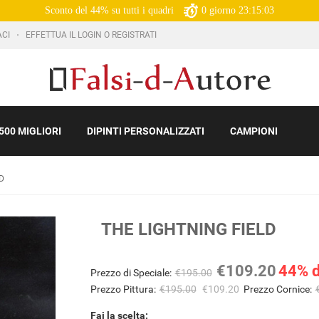
Sconto del 44% su tutti i quadri
0
giorno
23:15:02
ACI
EFFETTUA IL LOGIN O REGISTRATI
500 MIGLIORI
DIPINTI PERSONALIZZATI
CAMPIONI
D
THE LIGHTNING FIELD
€109.20
44% d
Prezzo di Speciale:
€195.00
Prezzo Pittura:
€195.00
€109.20
Prezzo Cornice:
Fai la scelta: