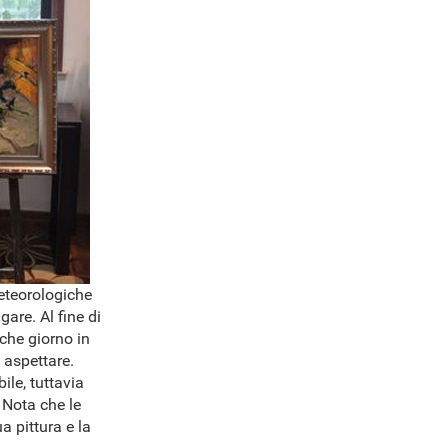
meteorologiche
are. Al fine di
lche giorno in
 aspettare.
ile, tuttavia
 Nota che le
a pittura e la