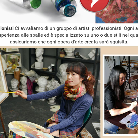
sionisti
Ci avvaliamo di un gruppo di artisti professionisti. Ogni a
sperienza alle spalle ed è specializzato su uno o due stili nel qual
assicuriamo che ogni opera d'arte creata sarà squisita.