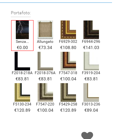
Portafoto:
Senza...
Allungato
F6929-302
F6944-296
€0.00
€73.34
€108.80
€141.03
F2018-218A
F2018-376A
F7547-318
F3919-204
€83.81
€83.81
€100.04
€83.81
F5130-234
F7547-220
F5429-258
F3013-236
€120.89
€100.04
€120.89
€89.04
F1823-204
F8645-298
F6537-236
F7034-298