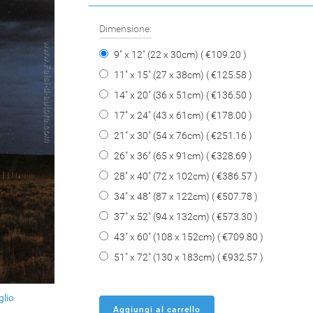
Dimensione:
9" x 12" (22 x 30cm) ( €109.20 )
11" x 15" (27 x 38cm) ( €125.58 )
14" x 20" (36 x 51cm) ( €136.50 )
17" x 24" (43 x 61cm) ( €178.00 )
21" x 30" (54 x 76cm) ( €251.16 )
26" x 36" (65 x 91cm) ( €328.69 )
28" x 40" (72 x 102cm) ( €386.57 )
34" x 48" (87 x 122cm) ( €507.78 )
37" x 52" (94 x 132cm) ( €573.30 )
43" x 60" (108 x 152cm) ( €709.80 )
51" x 72" (130 x 183cm) ( €932.57 )
glio