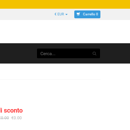
Carrello 0
€ EUR
i sconto
€0.00
€0.00