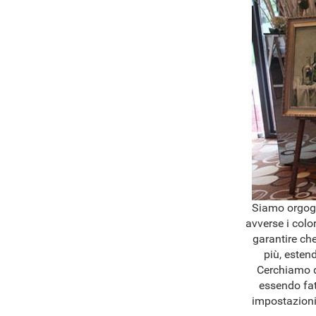
Siamo orgogli
avverse i colo
garantire che
più, esten
Cerchiamo di
essendo fat
impostazioni 