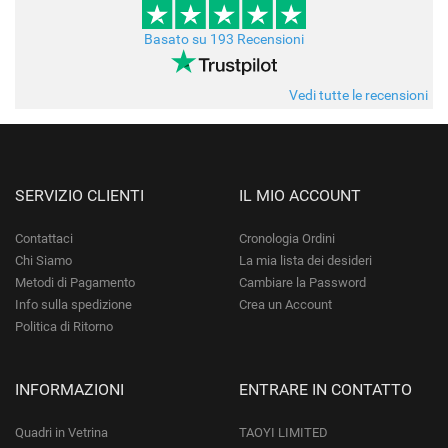
Basato su 193 Recensioni
Vedi tutte le recensioni
SERVIZIO CLIENTI
IL MIO ACCOUNT
Contattaci
Cronologia Ordini
Chi Siamo
La mia lista dei desideri
Metodi di Pagamento
Cambiare la Password
Info sulla spedizione
Crea un Account
Politica di Ritorno
INFORMAZIONI
ENTRARE IN CONTATTO
Quadri in Vetrina
TAOYI LIMITED