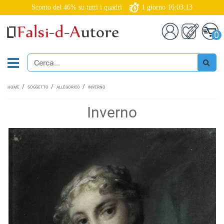
Sconto del 46% su tutti i quadri
1
giorno
16:03:12
0
HOME
SOGGETTO
ALLEGORICO
INVERNO
Inverno