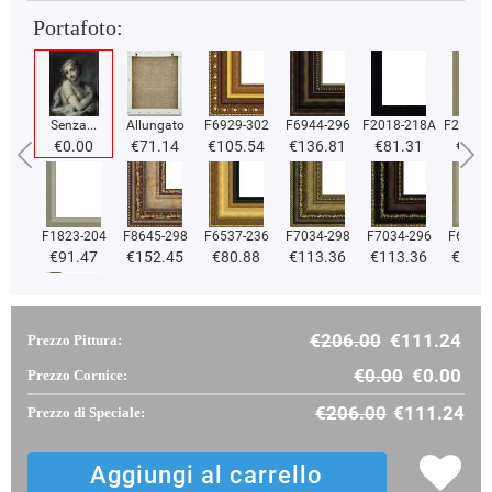
Portafoto:
Senza...
Allungato
F6929-302
F6944-296
F2018-218A
F2018-
€0.00
€71.14
€105.54
€136.81
€81.31
€81.
F1823-204
F8645-298
F6537-236
F7034-298
F7034-296
F6731-
€91.47
€152.45
€80.88
€113.36
€113.36
€113
€206.00
€111.24
Prezzo Pittura:
F2833-204
€96.94
€0.00
€0.00
Prezzo Cornice:
€206.00
€111.24
Prezzo di Speciale: