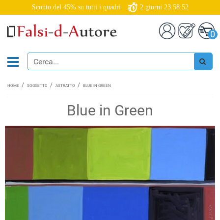
Sconto del 45% su tutti i quadri
2
giorni
23:58:51
0
HOME
SOGGETTO
ASTRATTO
BLUE IN GREEN
Blue in Green