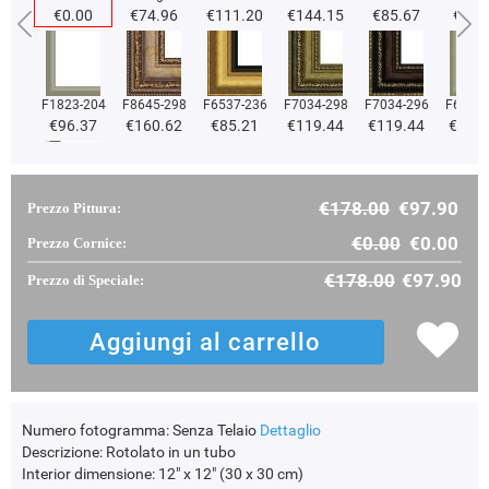
€0.00
€74.96
€111.20
€144.15
€85.67
€85.
F1823-204
F8645-298
F6537-236
F7034-298
F7034-296
F6731-
€96.37
€160.62
€85.21
€119.44
€119.44
€119
€178.00
€97.90
Prezzo Pittura:
F2833-204
€102.14
€0.00
€0.00
Prezzo Cornice:
€178.00
€97.90
Prezzo di Speciale:
Numero fotogramma:
Senza Telaio
Dettaglio
Descrizione:
Rotolato in un tubo
Interior dimensione:
12" x 12" (30 x 30 cm)