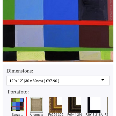
Dimensione:
12" x 12" (30 x 30cm) ( €97.90 )
Portafoto:
Senza...
Allungato
F6929-302
F6944-296
F2018-218A
F2018-