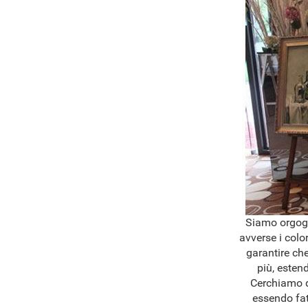
Siamo orgogli
avverse i colo
garantire che
più, esten
Cerchiamo di
essendo fat