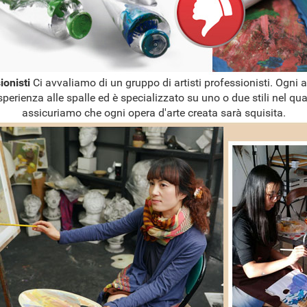
sionisti
Ci avvaliamo di un gruppo di artisti professionisti. Ogni a
sperienza alle spalle ed è specializzato su uno o due stili nel qual
assicuriamo che ogni opera d'arte creata sarà squisita.