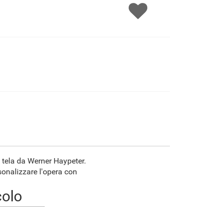
€89.63
€149.39
€79.25
€111.08
F7034-296
F6731-224
F6731-226
F4827-234
€111.08
€111.08
€111.08
€105.33
F8645-296
F4613-236
F5130-204
F6035-220
€103.03
€80.02
€115.36
€103.85
F2833-204
€95.00
 tela da Werner Haypeter.
rsonalizzare l'opera con
colo