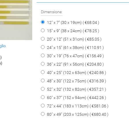
Dimensione:
12" x 7" (30 x 19cm) ( €68.04 )
15" x 9" (38 x 24cm) ( €78.25 )
20" x 12" (51 x 31cm) ( €85.05 )
glio
24" x 15" (61 x 38cm) ( €110.91 )
30" x 19" (76 x 47cm) ( €156.49 )
m)
m)
36" x 22" (91 x 56cm) ( €204.80 )
40" x 25" (102 x 63cm) ( €240.86 )
48" x 30" (122 x 75cm) ( €316.39 )
52" x 32" (132 x 82cm) ( €357.21 )
60" x 37" (152 x 94cm) ( €442.26 )
72" x 44" (183 x 113cm) ( €581.06 )
80" x 49" (203 x 125cm) ( €680.40 )