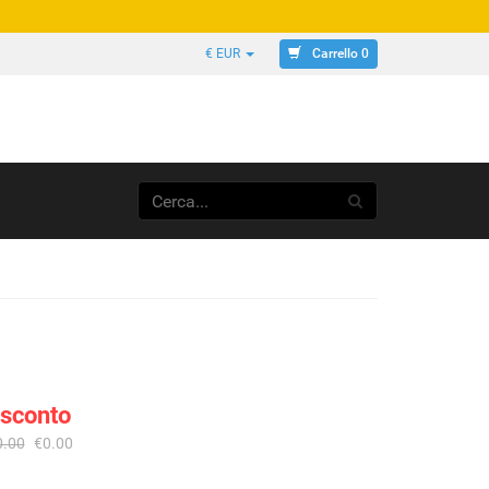
Carrello 0
€ EUR
 sconto
0.00
€0.00