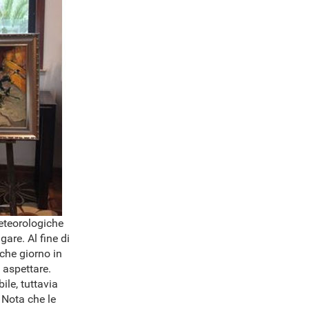
meteorologiche
are. Al fine di
lche giorno in
 aspettare.
ile, tuttavia
 Nota che le