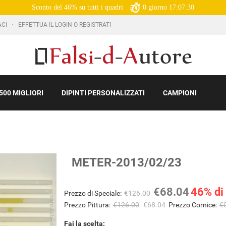
Sconto del 46% su tutti i quadri
0
giorno
17:07:29
ACI
EFFETTUA IL LOGIN O REGISTRATI
500 MIGLIORI
DIPINTI PERSONALIZZATI
CAMPIONI
METER-2013/02/23
€68.04
46% di
Prezzo di Speciale:
€126.00
Prezzo Pittura:
€126.00
€68.04
Prezzo Cornice:
€
Fai la scelta: