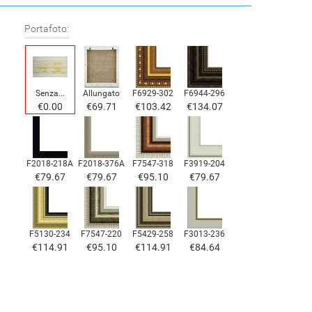
Portafoto:
Senza...
Allungato
F6929-302
F6944-296
€0.00
€69.71
€103.42
€134.07
F2018-218A
F2018-376A
F7547-318
F3919-204
€79.67
€79.67
€95.10
€79.67
F5130-234
F7547-220
F5429-258
F3013-236
€114.91
€95.10
€114.91
€84.64
F1823-204
F8645-298
F6537-236
F7034-298