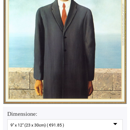
Dimensione:
9" x 12" (23 x 30cm) ( €91.85 )