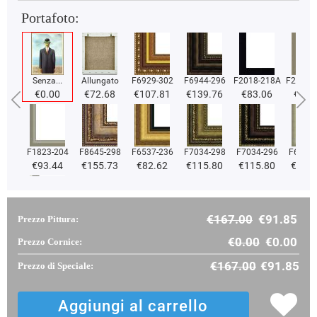
Portafoto:
Senza...
Allungato
F6929-302
F6944-296
F2018-218A
F2018-
€0.00
€72.68
€107.81
€139.76
€83.06
€83.
F1823-204
F8645-298
F6537-236
F7034-298
F7034-296
F6731-
€93.44
€155.73
€82.62
€115.80
€115.80
€115
€167.00
€91.85
Prezzo Pittura:
F2833-204
€99.03
€0.00
€0.00
Prezzo Cornice:
€167.00
€91.85
Prezzo di Speciale: