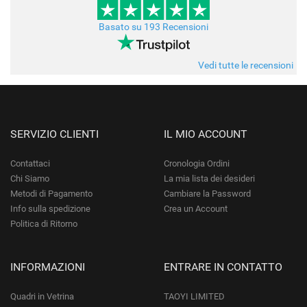
Basato su 193 Recensioni
Vedi tutte le recensioni
SERVIZIO CLIENTI
IL MIO ACCOUNT
Contattaci
Cronologia Ordini
Chi Siamo
La mia lista dei desideri
Metodi di Pagamento
Cambiare la Password
Info sulla spedizione
Crea un Account
Politica di Ritorno
INFORMAZIONI
ENTRARE IN CONTATTO
Quadri in Vetrina
TAOYI LIMITED