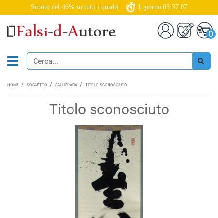
Sconto del 46% su tutti i quadri
1
giorno
05:37:06
0
HOME
SOGGETTO
CALLIGRAFIA
TITOLO SCONOSCIUTO
Titolo sconosciuto