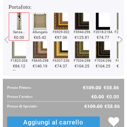
Portafoto:
Senza...
Allungato
F6929-302
F6944-296
F2018-218A
F2018-
€0.00
€65.42
€97.06
€125.81
€74.77
€74.
F1823-204
F8645-298
F6537-236
F7034-298
F7034-296
F6731-
€84.12
€140.19
€74.37
€104.25
€104.25
€104
€109.00
€58.86
Prezzo Pittura:
F2833-204
€89.15
€0.00
€0.00
Prezzo Cornice:
€109.00
€58.86
Prezzo di Speciale: