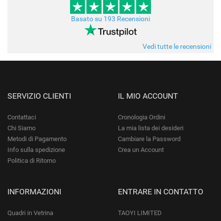
Basato su 193 Recensioni
Vedi tutte le recensioni
SERVIZIO CLIENTI
IL MIO ACCOUNT
Contattaci
Cronologia Ordini
Chi Siamo
La mia lista dei desideri
Metodi di Pagamento
Cambiare la Password
Info sulla spedizione
Crea un Account
Politica di Ritorno
INFORMAZIONI
ENTRARE IN CONTATTO
Quadri in Vetrina
TAOYI LIMITED