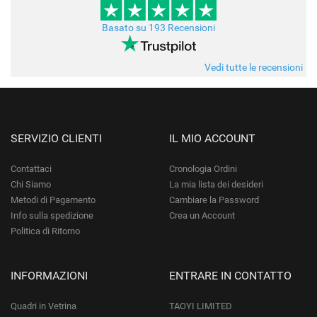
Basato su 193 Recensioni
Vedi tutte le recensioni
SERVIZIO CLIENTI
IL MIO ACCOUNT
Contattaci
Cronologia Ordini
Chi Siamo
La mia lista dei desideri
Metodi di Pagamento
Cambiare la Password
Info sulla spedizione
Crea un Account
Politica di Ritorno
INFORMAZIONI
ENTRARE IN CONTATTO
Quadri in Vetrina
TAOYI LIMITED