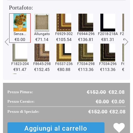
Portafoto:
Senza...
Allungato
F6929-302
F6944-296
F2018-218A
F2018-
€0.00
€71.14
€105.54
€136.81
€81.31
€81.
F1823-204
F8645-298
F6537-236
F7034-298
F7034-296
F6731-
€91.47
€152.45
€80.88
€113.36
€113.36
€113
€152.00
€82.08
Prezzo Pittura:
F2833-204
€96.94
€0.00
€0.00
Prezzo Cornice:
€152.00
€82.08
Prezzo di Speciale: