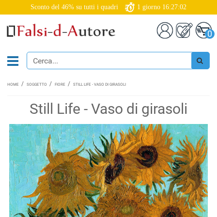
Sconto del 46% su tutti i quadri
1
giorno
16:27:01
0
HOME
SOGGETTO
FIORE
STILL LIFE - VASO DI GIRASOLI
Still Life - Vaso di girasoli