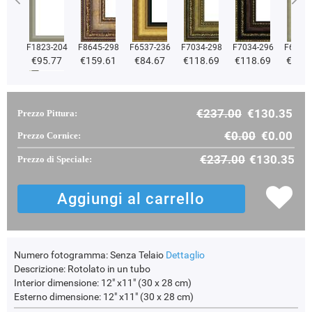
F1823-204
F8645-298
F6537-236
F7034-298
F7034-296
F6731-
€95.77
€159.61
€84.67
€118.69
€118.69
€118
€237.00
€130.35
Prezzo Pittura:
F2833-204
€101.50
€0.00
€0.00
Prezzo Cornice:
€237.00
€130.35
Prezzo di Speciale:
Numero fotogramma:
Senza Telaio
Dettaglio
Descrizione:
Rotolato in un tubo
Interior dimensione:
12" x11" (30 x 28 cm)
Esterno dimensione:
12" x11" (30 x 28 cm)