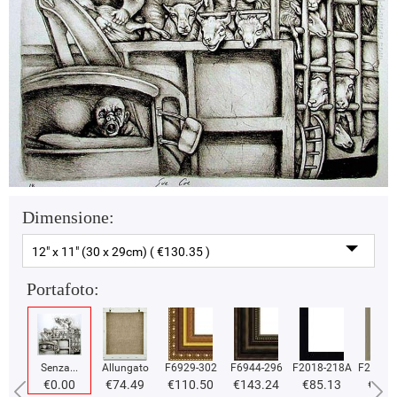
Dimensione:
12" x 11" (30 x 29cm) ( €130.35 )
Portafoto:
Senza...
Allungato
F6929-302
F6944-296
F2018-218A
F2018-
€0.00
€74.49
€110.50
€143.24
€85.13
€85.