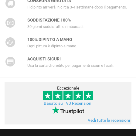
CONSEGNA GRATUITA
Il dipinto arriverà in circa 3-4 settimane dopo il pagamento.
SODDISFAZIONE 100%
30 giorni soddisfatti o rimborsati.
100% DIPINTO A MANO
Ogni pittura è dipinto a mano.
ACQUISTI SICURI
Usa la carta di credito per pagamenti sicuri e facili.
Eccezionale
Basato su 193 Recensioni
Vedi tutte le recensioni