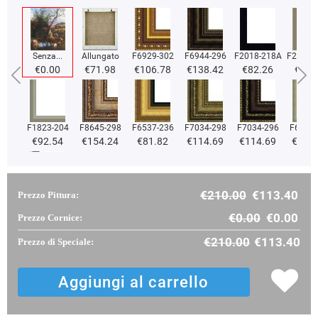
Senza...
Allungato
F6929-302
F6944-296
F2018-218A
F2018-
€0.00
€71.98
€106.78
€138.42
€82.26
€82.
F1823-204
F8645-298
F6537-236
F7034-298
F7034-296
F6731-
€92.54
€154.24
€81.82
€114.69
€114.69
€114
€210.00
€113.40
Prezzo Pittura:
F2833-204
€98.08
€0.00
€0.00
Prezzo Cornice:
€210.00
€113.40
Prezzo di Speciale: