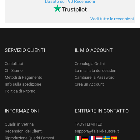
Basato su 193 Recensioni
Vedi tutte le recensioni
SERVIZIO CLIENTI
IL MIO ACCOUNT
Contattaci
Cronologia Ordini
Chi Siamo
La mia lista dei desideri
Metodi di Pagamento
Cambiare la Password
Info sulla spedizione
Crea un Account
Politica di Ritorno
INFORMAZIONI
ENTRARE IN CONTATTO
Quadri in Vetrina
TAOYI LIMITED
Recensioni dei Clienti
support@falsi-d-autore.it
Riproduzione Quadri Famosi