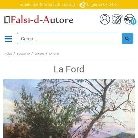
Sconto del 46% su tutti i quadri
0
giorno
04:54:45
0
HOME
SOGGETTO
GENERE
LA FORD
La Ford