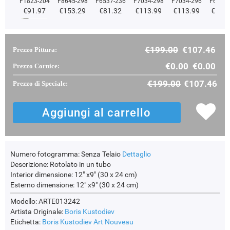
F1823-204
F8645-298
F6537-236
F7034-298
F7034-296
F6731-
€91.97
€153.29
€81.32
€113.99
€113.99
€113
€199.00
€107.46
Prezzo Pittura:
F2833-204
€97.48
€0.00
€0.00
Prezzo Cornice:
€199.00
€107.46
Prezzo di Speciale:
Numero fotogramma:
Senza Telaio
Dettaglio
Descrizione:
Rotolato in un tubo
Interior dimensione:
12" x9" (30 x 24 cm)
Esterno dimensione:
12" x9" (30 x 24 cm)
Modello: ARTE013242
Artista Originale:
Boris Kustodiev
Etichetta:
Boris Kustodiev
Art Nouveau