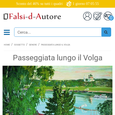
Sconto del 46% su tutti i quadri
1
giorno
07:05:54
0
HOME
SOGGETTO
GENERE
PASSEGGIATA LUNGO IL VOLGA
Passeggiata lungo il Volga