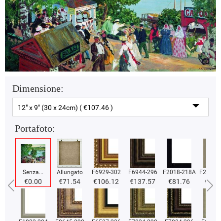
Dimensione:
12" x 9" (30 x 24cm) ( €107.46 )
Portafoto:
Senza...
Allungato
F6929-302
F6944-296
F2018-218A
F2018-
€0.00
€71.54
€106.12
€137.57
€81.76
€81.