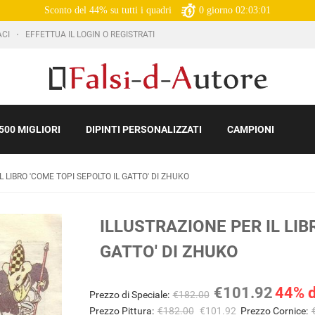
Sconto del 44% su tutti i quadri
0
giorno
02:03:00
ACI
EFFETTUA IL LOGIN O REGISTRATI
500 MIGLIORI
DIPINTI PERSONALIZZATI
CAMPIONI
L LIBRO 'COME TOPI SEPOLTO IL GATTO' DI ZHUKO
ILLUSTRAZIONE PER IL LIB
GATTO' DI ZHUKO
€101.92
44% d
Prezzo di Speciale:
€182.00
Prezzo Pittura:
€182.00
€101.92
Prezzo Cornice: