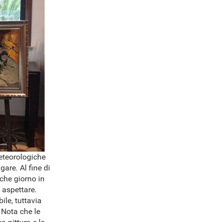
meteorologiche
are. Al fine di
lche giorno in
 aspettare.
ile, tuttavia
 Nota che le