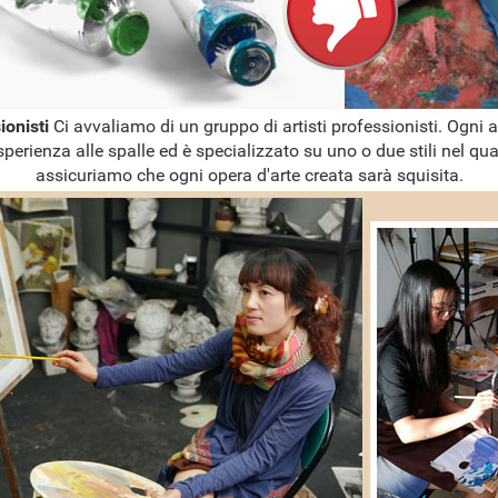
sionisti
Ci avvaliamo di un gruppo di artisti professionisti. Ogni a
sperienza alle spalle ed è specializzato su uno o due stili nel qual
assicuriamo che ogni opera d'arte creata sarà squisita.