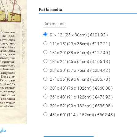
Fai la scelta:
Dimensione:
9" x 12" (23 x 30cm) ( €101.92 )
11" x 15" (29 x 38cm) ( €117.21 )
15" x 20" (38 x 51cm) ( €127.40 )
18" x 24" (46 x 61cm) ( €166.13 )
23" x 30" (57 x 76cm) ( €234.42 )
27" x 36" (69 x 91cm) ( €306.78 )
30" x 40" (76 x 102cm) ( €360.80 )
36" x 48" (91 x 122cm) ( €473.93 )
39" x 52" (99 x 132cm) ( €535.08 )
45" x 60" (114 x 152cm) ( €662.48 )
glio