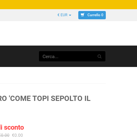
Carrello 0
€ EUR
RO 'COME TOPI SEPOLTO IL
i sconto
€0.00
€0.00