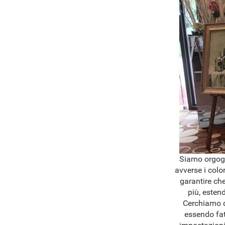
Siamo orgogli
avverse i colo
garantire che
più, esten
Cerchiamo di
essendo fat