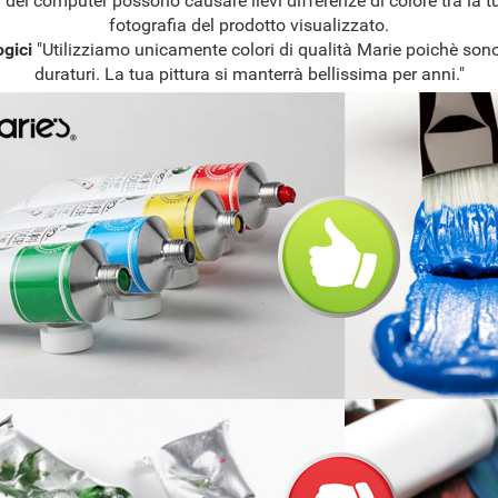
del computer possono causare lievi differenze di colore tra la tu
fotografia del prodotto visualizzato.
ogici
"Utilizziamo unicamente colori di qualità Marie poichè sono
duraturi. La tua pittura si manterrà bellissima per anni."