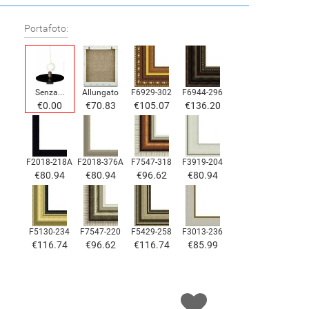
Portafoto:
Senza...
Allungato
F6929-302
F6944-296
€0.00
€70.83
€105.07
€136.20
F2018-218A
F2018-376A
F7547-318
F3919-204
€80.94
€80.94
€96.62
€80.94
F5130-234
F7547-220
F5429-258
F3013-236
€116.74
€96.62
€116.74
€85.99
F1823-204
F8645-298
F6537-236
F7034-298