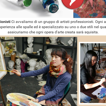
sionisti
Ci avvaliamo di un gruppo di artisti professionisti. Ogni a
sperienza alle spalle ed è specializzato su uno o due stili nel qual
assicuriamo che ogni opera d'arte creata sarà squisita.