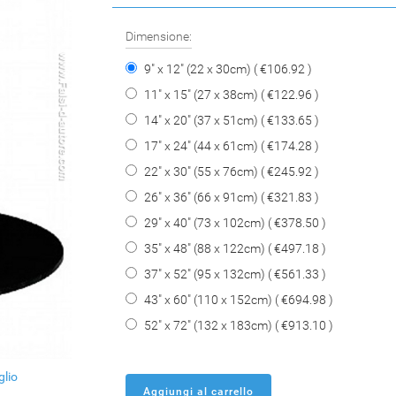
Dimensione:
9" x 12" (22 x 30cm) ( €106.92 )
11" x 15" (27 x 38cm) ( €122.96 )
14" x 20" (37 x 51cm) ( €133.65 )
17" x 24" (44 x 61cm) ( €174.28 )
22" x 30" (55 x 76cm) ( €245.92 )
26" x 36" (66 x 91cm) ( €321.83 )
29" x 40" (73 x 102cm) ( €378.50 )
35" x 48" (88 x 122cm) ( €497.18 )
37" x 52" (95 x 132cm) ( €561.33 )
43" x 60" (110 x 152cm) ( €694.98 )
52" x 72" (132 x 183cm) ( €913.10 )
glio