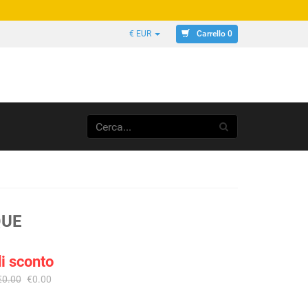
Carrello 0
€ EUR
QUE
i sconto
€0.00
€0.00