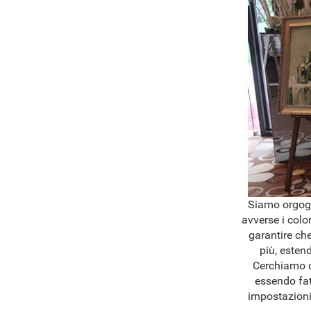
Siamo orgogli
avverse i colo
garantire che
più, esten
Cerchiamo di
essendo fat
impostazioni 