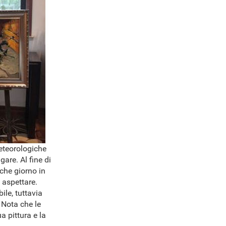
meteorologiche
are. Al fine di
lche giorno in
 aspettare.
ile, tuttavia
 Nota che le
a pittura e la