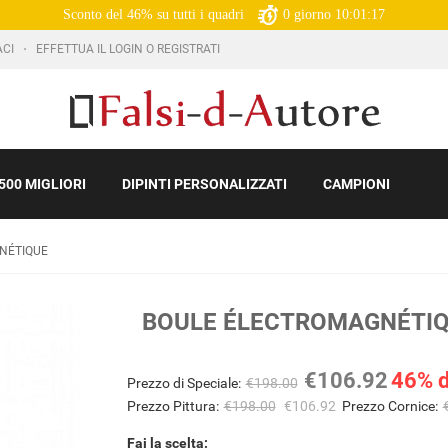
Sconto del 46% su tutti i quadri
0
giorno
10:01:16
ACI
EFFETTUA IL LOGIN O REGISTRATI
500 MIGLIORI
DIPINTI PERSONALIZZATI
CAMPIONI
NÉTIQUE
BOULE ÉLECTROMAGNÉTI
€106.92
46% d
Prezzo di Speciale:
€198.00
Prezzo Pittura:
€198.00
€106.92
Prezzo Cornice:
Fai la scelta: