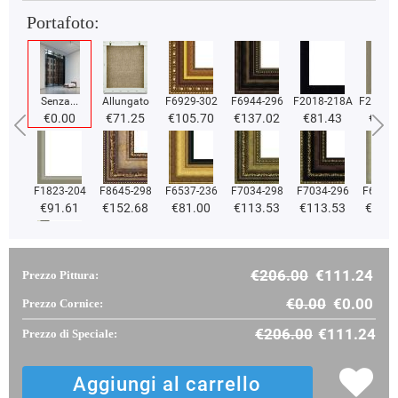
Portafoto:
Senza...
Allungato
F6929-302
F6944-296
F2018-218A
F2018-
€0.00
€71.25
€105.70
€137.02
€81.43
€81.
F1823-204
F8645-298
F6537-236
F7034-298
F7034-296
F6731-
€91.61
€152.68
€81.00
€113.53
€113.53
€113
€206.00
€111.24
Prezzo Pittura:
F2833-204
€97.09
€0.00
€0.00
Prezzo Cornice:
€206.00
€111.24
Prezzo di Speciale: