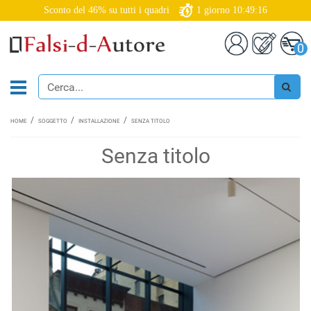
Sconto del 46% su tutti i quadri
1
giorno
10:49:15
0
HOME
SOGGETTO
INSTALLAZIONE
SENZA TITOLO
Senza titolo