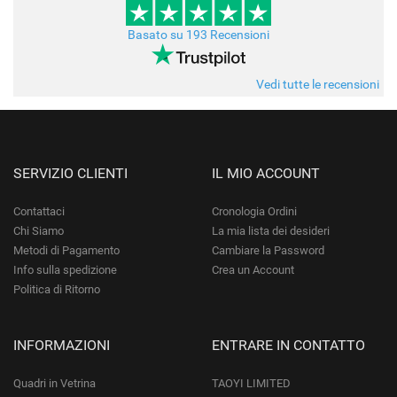
Basato su 193 Recensioni
Vedi tutte le recensioni
SERVIZIO CLIENTI
IL MIO ACCOUNT
Contattaci
Cronologia Ordini
Chi Siamo
La mia lista dei desideri
Metodi di Pagamento
Cambiare la Password
Info sulla spedizione
Crea un Account
Politica di Ritorno
INFORMAZIONI
ENTRARE IN CONTATTO
Quadri in Vetrina
TAOYI LIMITED