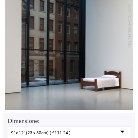
Dimensione:
9" x 12" (23 x 30cm) ( €111.24 )