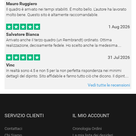
Mauro Ruggiero
Il quadro è arrivato nei tempi stabiliti. É molto bello. L'autore ha lavorato
molto bene. Questo sito è altamente raccomandabile.
1 Aug 2026
Salvatore Bianca
Arrivato anche il terzo quadro (un Rembrandt) ordinato. Ottima
realizzazione, decisamente fedele. Ho scelto anche la medesima
cornice (F6537 - 236) per avere una certa omogeneità visiva - una volta
appesi
31 Jul 2026
Vinc
In realtà sono 4.5 e non 5 per la non perfetta rispondenza nei minimi
dettagli del dipinto. Sito affidabile e fanno tutto ciò che dicono. Il dipinto,
da quando è stato spedito, è giunto in poco tempo e tr
Vedi tutte le recensioni
SERVIZIO CLIENTI
IL MIO ACCOUNT
Contattaci
Cronologia Ordini
Chi Siamo
La mia lista dei desideri