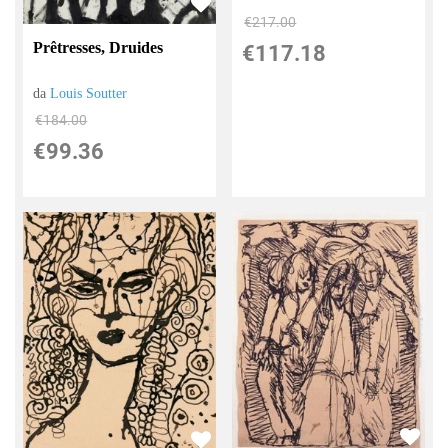
€217.00
Prêtresses, Druides
€117.18
da
Louis Soutter
€184.00
€99.36