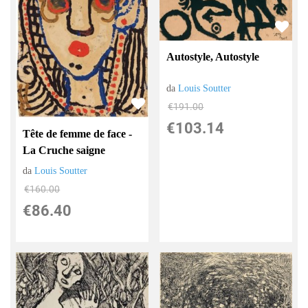
Autostyle, Autostyle
da
Louis Soutter
€191.00
€103.14
Tête de femme de face -
La Cruche saigne
da
Louis Soutter
€160.00
€86.40