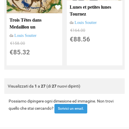
Lunes et petites lunes
Tournez
Trois Têtes dans
da
Louis Soutter
Medaillon un
€164.00
da
Louis Soutter
€88.56
€158.00
€85.32
Visualizzati da
1
a
27
(di
27
nuovi dipinti)
Possiamo dipingere ogni dimesione ed immagine. Non trovi
quello che stai cercando?
Scrivici un email.