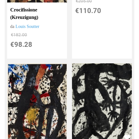
€205.00
€110.70
Crocifissione
(Kreuzigung)
da
Louis Soutter
€182.00
€98.28