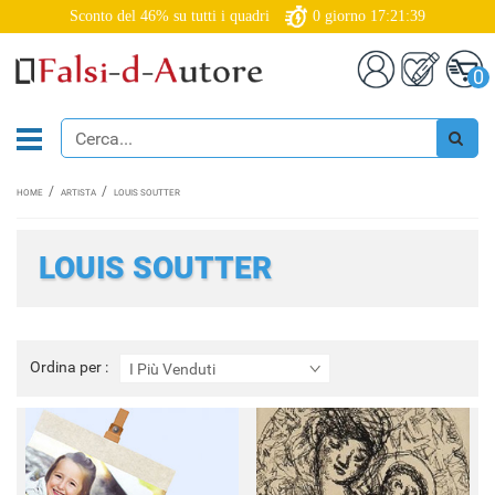
Sconto del 46% su tutti i quadri
0
giorno
17:21:38
0
HOME
ARTISTA
LOUIS SOUTTER
LOUIS SOUTTER
Ordina
Ordina per :
I Più Venduti
per
: