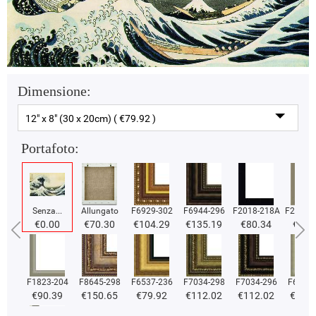
Dimensione:
12" x 8" (30 x 20cm) ( €79.92 )
Portafoto:
Senza...
Allungato
F6929-302
F6944-296
F2018-218A
F2018-
€0.00
€70.30
€104.29
€135.19
€80.34
€80.
F1823-204
F8645-298
F6537-236
F7034-298
F7034-296
F6731-
€90.39
€150.65
€79.92
€112.02
€112.02
€112