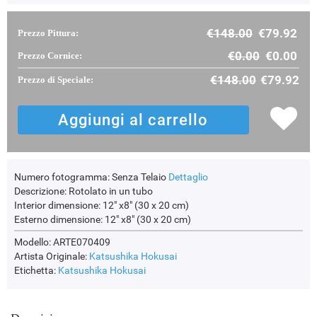
€148.00
€79.92
Prezzo Pittura:
F2833-204
€95.80
€0.00
€0.00
Prezzo Cornice:
€148.00
€79.92
Prezzo di Speciale:
Numero fotogramma:
Senza Telaio
Dettaglio
Descrizione:
Rotolato in un tubo
Interior dimensione:
12" x8" (30 x 20 cm)
Esterno dimensione:
12" x8" (30 x 20 cm)
Modello: ARTE070409
Artista Originale:
Katsushika Hokusai
Etichetta:
Katsushika Hokusai