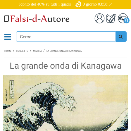
Sconto del 46% su tutti i quadri
0
giorno
03:58:53
0
HOME
SOGGETTO
MARINA
LA GRANDE ONDA DI KANAGAWA
La grande onda di Kanagawa