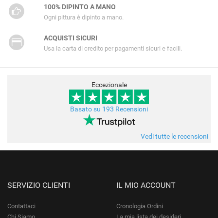
100% DIPINTO A MANO
Ogni pittura è dipinto a mano.
ACQUISTI SICURI
Usa la carta di credito per pagamenti sicuri e facili.
Eccezionale
Basato su 193 Recensioni
Vedi tutte le recensioni
SERVIZIO CLIENTI
IL MIO ACCOUNT
Contattaci
Cronologia Ordini
Chi Siamo
La mia lista dei desideri