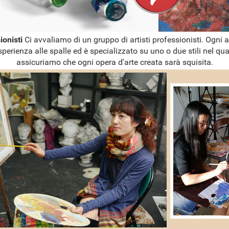
sionisti
Ci avvaliamo di un gruppo di artisti professionisti. Ogni a
sperienza alle spalle ed è specializzato su uno o due stili nel qual
assicuriamo che ogni opera d'arte creata sarà squisita.