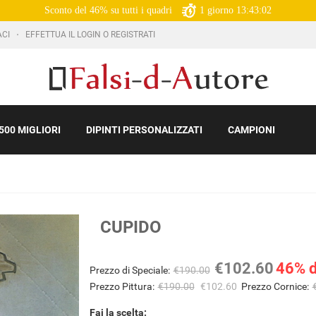
Sconto del 46% su tutti i quadri
1
giorno
13:43:00
ACI
EFFETTUA IL LOGIN O REGISTRATI
500 MIGLIORI
DIPINTI PERSONALIZZATI
CAMPIONI
CUPIDO
€102.60
46% d
Prezzo di Speciale:
€190.00
Prezzo Pittura:
€190.00
€102.60
Prezzo Cornice:
Fai la scelta: