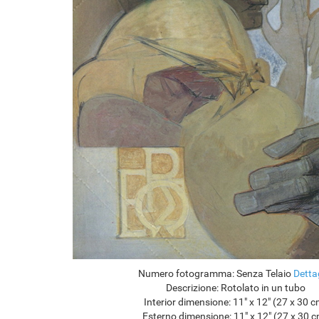
Numero fotogramma:
Senza Telaio
Detta
Descrizione:
Rotolato in un tubo
Interior dimensione:
11" x 12" (27 x 30 c
Esterno dimensione:
11" x 12" (27 x 30 