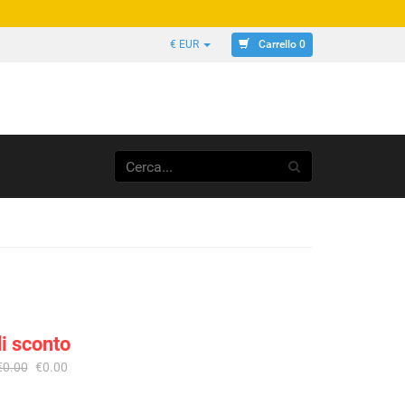
Carrello 0
€ EUR
i sconto
€0.00
€0.00