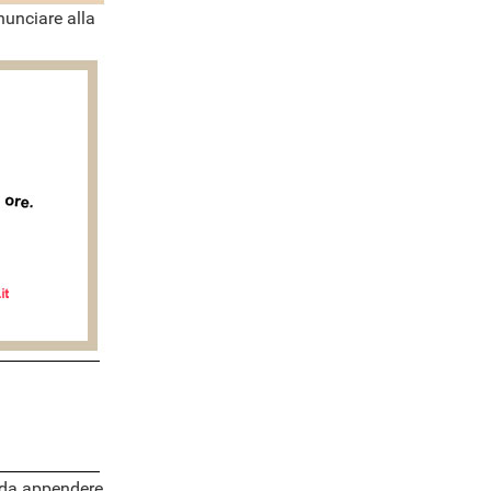
nunciare alla
a da appendere,