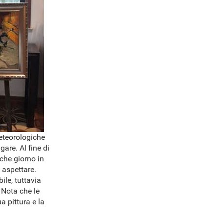
meteorologiche
are. Al fine di
lche giorno in
 aspettare.
ile, tuttavia
 Nota che le
a pittura e la