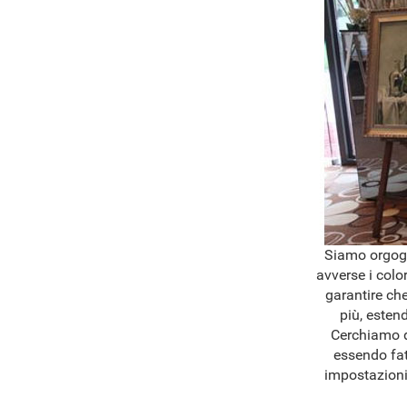
Siamo orgogli
avverse i colo
garantire che
più, esten
Cerchiamo di
essendo fat
impostazioni 