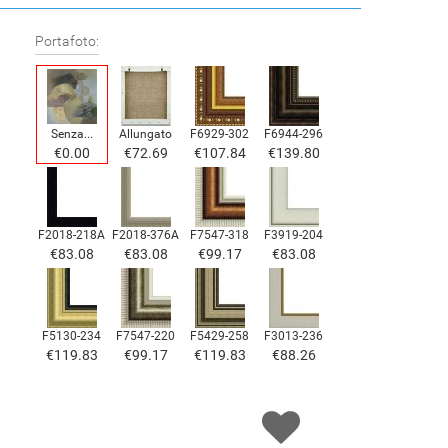
Portafoto:
Senza...
Allungato
F6929-302
F6944-296
€0.00
€72.69
€107.84
€139.80
F2018-218A
F2018-376A
F7547-318
F3919-204
€83.08
€83.08
€99.17
€83.08
F5130-234
F7547-220
F5429-258
F3013-236
€119.83
€99.17
€119.83
€88.26
F1823-204
F8645-298
F6537-236
F7034-298