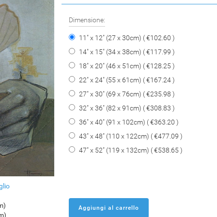
Dimensione:
11" x 12" (27 x 30cm) ( €102.60 )
14" x 15" (34 x 38cm) ( €117.99 )
18" x 20" (46 x 51cm) ( €128.25 )
22" x 24" (55 x 61cm) ( €167.24 )
27" x 30" (69 x 76cm) ( €235.98 )
32" x 36" (82 x 91cm) ( €308.83 )
36" x 40" (91 x 102cm) ( €363.20 )
43" x 48" (110 x 122cm) ( €477.09 )
47" x 52" (119 x 132cm) ( €538.65 )
glio
m)
cm)