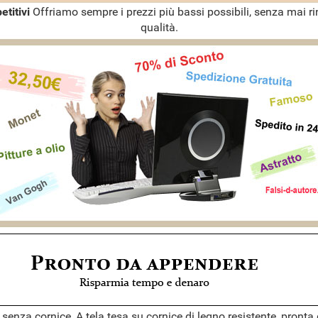
etitivi
Offriamo sempre i prezzi più bassi possibili, senza mai ri
qualità.
 senza cornice, A tela tesa su cornice di legno resistente, pront