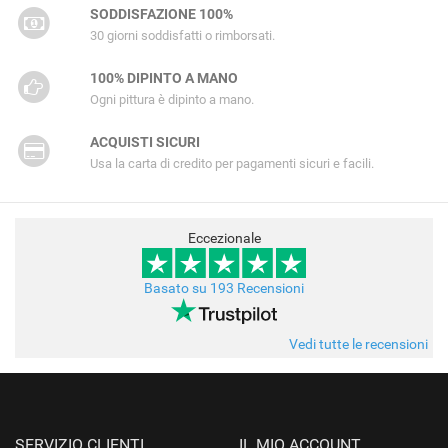
SODDISFAZIONE 100%
30 giorni soddisfatti o rimborsati.
100% DIPINTO A MANO
Ogni pittura è dipinto a mano.
ACQUISTI SICURI
Usa la carta di credito per pagamenti sicuri e facili.
Eccezionale
Basato su 193 Recensioni
Vedi tutte le recensioni
SERVIZIO CLIENTI
IL MIO ACCOUNT