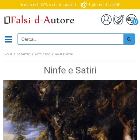
Sconto del 45% su tutti i quadri
1
giorno
01:30:47
0
HOME
SOGGETTO
MITOLOGICO
NINFE E SATIRI
Ninfe e Satiri