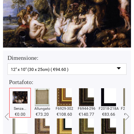
Dimensione:
12" x 10" (30 x 25cm) ( €94.60 )
Portafoto:
Senza...
Allungato
F6929-302
F6944-296
F2018-218A
F2018-
€0.00
€73.20
€108.60
€140.77
€83.66
€83.