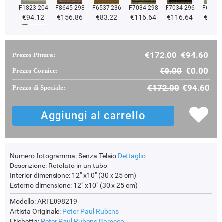
F1823-204
F8645-298
F6537-236
F7034-298
F7034-296
F6731-
€94.12
€156.86
€83.22
€116.64
€116.64
€116
€172.00
€94.60
Prezzo Pittura:
F2833-204
€99.75
€0.00
€0.00
Prezzo Cornice:
€172.00
€94.60
Prezzo di Speciale:
Numero fotogramma:
Senza Telaio
Dettaglio
Descrizione:
Rotolato in un tubo
Interior dimensione:
12" x10" (30 x 25 cm)
Esterno dimensione:
12" x10" (30 x 25 cm)
Modello: ARTE098219
Artista Originale:
Peter Paul Rubens
Etichetta:
Peter Paul Rubens
Barocco