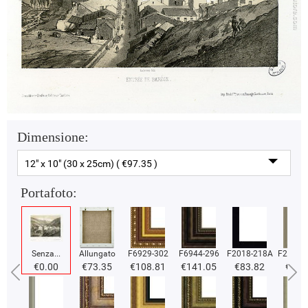
Dimensione:
12" x 10" (30 x 25cm) ( €97.35 )
Portafoto:
Senza...
Allungato
F6929-302
F6944-296
F2018-218A
F2018-
€0.00
€73.35
€108.81
€141.05
€83.82
€83.