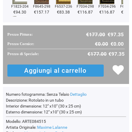
F1823-204
F8645-298
F6537-236
F7034-298
F7034-296
F6731-
€94.30
€157.17
€83.38
€116.87
€116.87
€116
€177.00
€97.35
Prezzo Pittura:
F2833-204
€99.94
€0.00
€0.00
Prezzo Cornice:
€177.00
€97.35
Prezzo di Speciale:
Numero fotogramma:
Senza Telaio
Dettaglio
Descrizione:
Rotolato in un tubo
Interior dimensione:
12" x10" (30 x 25 cm)
Esterno dimensione:
12" x10" (30 x 25 cm)
Modello: ARTE084515
Artista Originale:
Maxime Lalanne