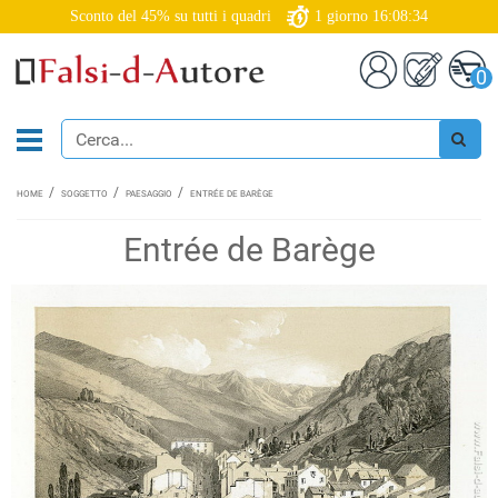
Sconto del 45% su tutti i quadri
1
giorno
16:08:33
0
HOME
SOGGETTO
PAESAGGIO
ENTRÉE DE BARÈGE
Entrée de Barège