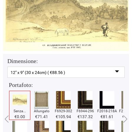
Dimensione:
12" x 9" (30 x 24cm) ( €88.56 )
Portafoto:
Senza...
Allungato
F6929-302
F6944-296
F2018-218A
F2018-
€0.00
€71.41
€105.94
€137.32
€81.61
€81.