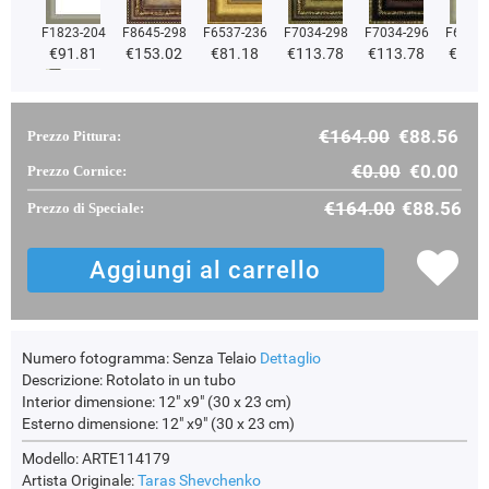
F1823-204
F8645-298
F6537-236
F7034-298
F7034-296
F6731-
€91.81
€153.02
€81.18
€113.78
€113.78
€113
€164.00
€88.56
Prezzo Pittura:
F2833-204
€97.30
€0.00
€0.00
Prezzo Cornice:
€164.00
€88.56
Prezzo di Speciale:
Numero fotogramma:
Senza Telaio
Dettaglio
Descrizione:
Rotolato in un tubo
Interior dimensione:
12" x9" (30 x 23 cm)
Esterno dimensione:
12" x9" (30 x 23 cm)
Modello: ARTE114179
Artista Originale:
Taras Shevchenko