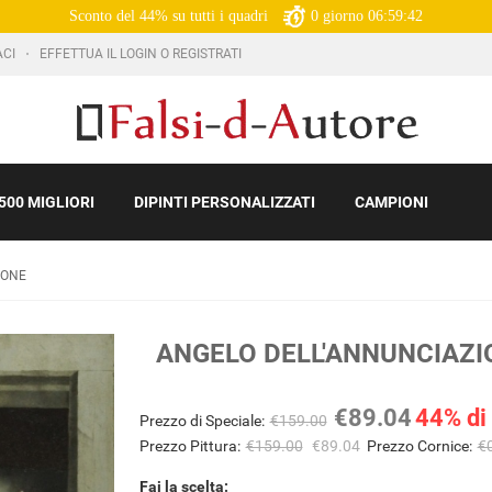
Sconto del 44% su tutti i quadri
0
giorno
06:59:41
ACI
EFFETTUA IL LOGIN O REGISTRATI
500 MIGLIORI
DIPINTI PERSONALIZZATI
CAMPIONI
IONE
ANGELO DELL'ANNUNCIAZI
€89.04
44% di
Prezzo di Speciale:
€159.00
Prezzo Pittura:
€159.00
€89.04
Prezzo Cornice:
€
Fai la scelta: