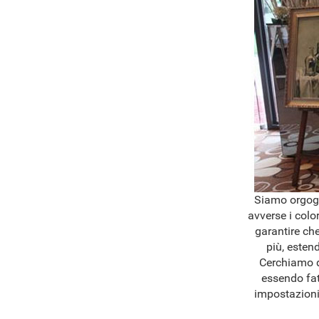
Siamo orgogli
avverse i colo
garantire che
più, esten
Cerchiamo di
essendo fat
impostazioni 