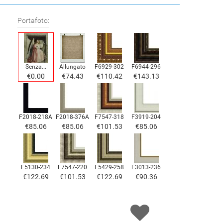
Portafoto:
Senza...
Allungato
F6929-302
F6944-296
€0.00
€74.43
€110.42
€143.13
F2018-218A
F2018-376A
F7547-318
F3919-204
€85.06
€85.06
€101.53
€85.06
F5130-234
F7547-220
F5429-258
F3013-236
€122.69
€101.53
€122.69
€90.36
F1823-204
F8645-298
F6537-236
F7034-298