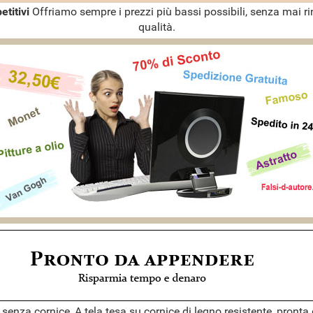
etitivi
Offriamo sempre i prezzi più bassi possibili, senza mai ri
qualità.
 senza cornice, A tela tesa su cornice di legno resistente, pront