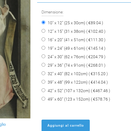
Dimensione:
10" x 12" (25 x 30cm) ( €89.04 )
12" x 15" (31 x 38cm) ( €102.40 )
16" x 20" (41 x 51cm) ( €111.30 )
19" x 24" (49 x 61cm) ( €145.14 )
24" x 30" (62 x 76cm) ( €204.79 )
29" x 36" (74 x 91cm) ( €268.01 )
32" x 40" (82 x 102cm) ( €315.20 )
39" x 48" (99 x 122cm) ( €414.04 )
42" x 52" (107 x 132cm) ( €467.46 )
49" x 60" (123 x 152cm) ( €578.76 )
glio