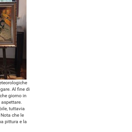
meteorologiche
are. Al fine di
lche giorno in
 aspettare.
ile, tuttavia
 Nota che le
a pittura e la