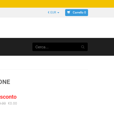
Carrello 0
€ EUR
ONE
 sconto
0.00
€0.00