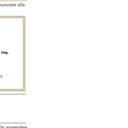
nunciare alla
a da appendere,