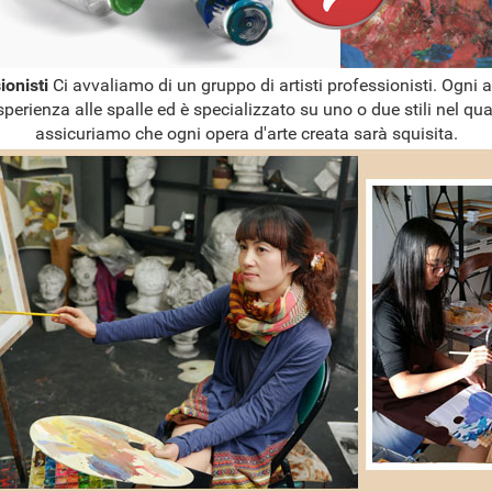
sionisti
Ci avvaliamo di un gruppo di artisti professionisti. Ogni a
sperienza alle spalle ed è specializzato su uno o due stili nel qual
assicuriamo che ogni opera d'arte creata sarà squisita.