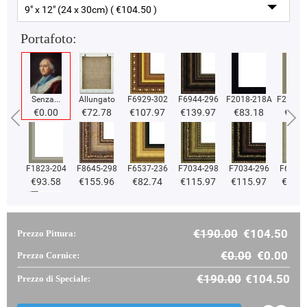
9" x 12" (24 x 30cm) ( €104.50 )
Portafoto:
Senza...
Allungato
F6929-302
F6944-296
F2018-218A
F2018-
€0.00
€72.78
€107.97
€139.97
€83.18
€83.
F1823-204
F8645-298
F6537-236
F7034-298
F7034-296
F6731-
€93.58
€155.96
€82.74
€115.97
€115.97
€115
€190.00
€104.50
Prezzo Pittura:
F2833-204
€99.18
€0.00
€0.00
Prezzo Cornice:
€190.00
€104.50
Prezzo di Speciale: