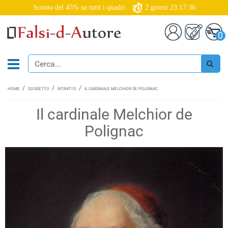
Sconto del 45% su tutti i quadri
2
giorni
23:17:35
0
HOME
SOGGETTO
RITRATTO
IL CARDINALE MELCHIOR DE POLIGNAC
Il cardinale Melchior de
Polignac