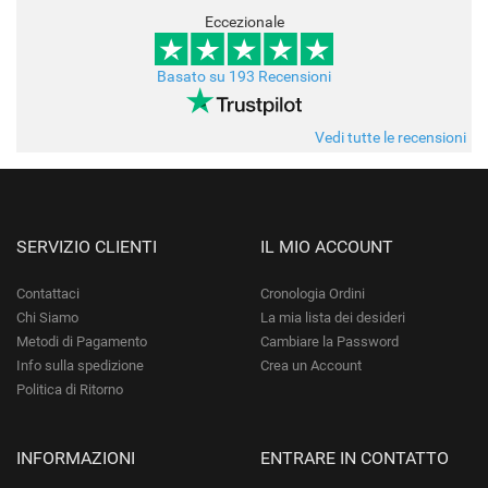
Eccezionale
Basato su 193 Recensioni
Vedi tutte le recensioni
SERVIZIO CLIENTI
IL MIO ACCOUNT
Contattaci
Cronologia Ordini
Chi Siamo
La mia lista dei desideri
Metodi di Pagamento
Cambiare la Password
Info sulla spedizione
Crea un Account
Politica di Ritorno
INFORMAZIONI
ENTRARE IN CONTATTO