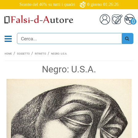
Sconto del 46% su tutti i quadri
0
giorno
01:26:25
0
HOME
SOGGETTO
RITRATTO
NEGRO: U.S.A.
Negro: U.S.A.