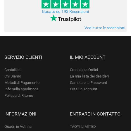
Basato su 193 Recensioni
Vedi tutte le recensioni
SERVIZIO CLIENTI
IL MIO ACCOUNT
Contattaci
Cronologia Ordini
Chi Siamo
La mia lista dei desideri
Metodi di Pagamento
Cambiare la Password
Info sulla spedizione
Crea un Account
Politica di Ritorno
INFORMAZIONI
ENTRARE IN CONTATTO
Quadri in Vetrina
TAOYI LIMITED