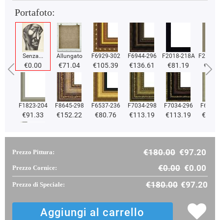
Portafoto:
Senza...
Allungato
F6929-302
F6944-296
F2018-218A
F2018-
€0.00
€71.04
€105.39
€136.61
€81.19
€81.
F1823-204
F8645-298
F6537-236
F7034-298
F7034-296
F6731-
€91.33
€152.22
€80.76
€113.19
€113.19
€113
€180.00
€97.20
Prezzo Pittura:
F2833-204
€96.80
€0.00
€0.00
Prezzo Cornice:
€180.00
€97.20
Prezzo di Speciale: