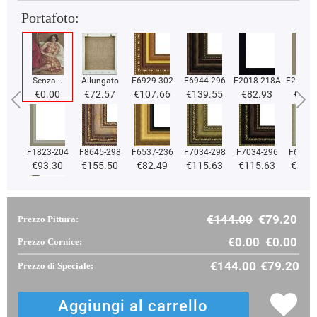
Portafoto:
Senza...
Allungato
F6929-302
F6944-296
F2018-218A
F2018-
€0.00
€72.57
€107.66
€139.55
€82.93
€82.
F1823-204
F8645-298
F6537-236
F7034-298
F7034-296
F6731-
€93.30
€155.50
€82.49
€115.63
€115.63
€115
€144.00
€79.20
Prezzo Pittura:
F2833-204
€98.88
€0.00
€0.00
Prezzo Cornice:
€144.00
€79.20
Prezzo di Speciale: