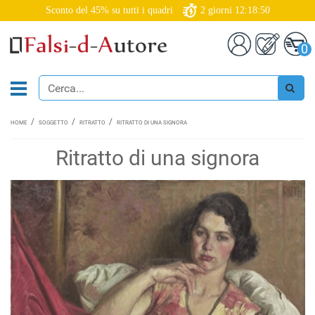
Sconto del 45% su tutti i quadri
2
giorni
12:18:49
0
HOME
SOGGETTO
RITRATTO
RITRATTO DI UNA SIGNORA
Ritratto di una signora