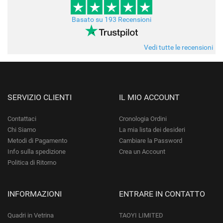
Basato su 193 Recensioni
Vedi tutte le recensioni
SERVIZIO CLIENTI
IL MIO ACCOUNT
Contattaci
Cronologia Ordini
Chi Siamo
La mia lista dei desideri
Metodi di Pagamento
Cambiare la Password
Info sulla spedizione
Crea un Account
Politica di Ritorno
INFORMAZIONI
ENTRARE IN CONTATTO
Quadri in Vetrina
TAOYI LIMITED