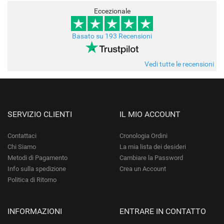
Eccezionale
Basato su 193 Recensioni
Vedi tutte le recensioni
SERVIZIO CLIENTI
IL MIO ACCOUNT
Contattaci
Cronologia Ordini
Chi Siamo
La mia lista dei desideri
Metodi di Pagamento
Cambiare la Password
Info sulla spedizione
Crea un Account
Politica di Ritorno
INFORMAZIONI
ENTRARE IN CONTATTO