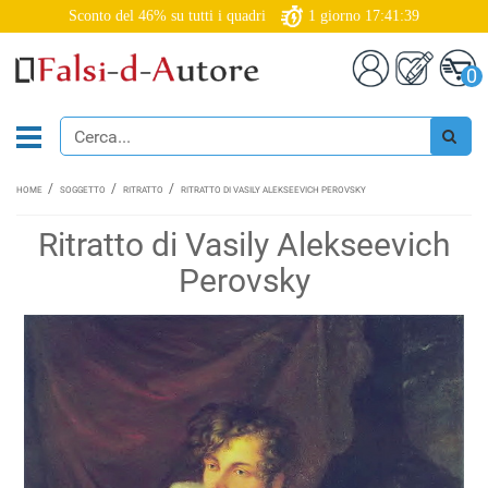
Sconto del 46% su tutti i quadri
1
giorno
17:41:38
0
HOME
SOGGETTO
RITRATTO
RITRATTO DI VASILY ALEKSEEVICH PEROVSKY
Ritratto di Vasily Alekseevich
Perovsky