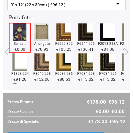
9" x 12" (22 x 30cm) ( €96.12 )
Portafoto:
Senza...
Allungato
F6929-302
F6944-296
F2018-218A
F2018-
€0.00
€70.93
€105.23
€136.41
€81.06
€81.
F1823-204
F8645-298
F6537-236
F7034-298
F7034-296
F6731-
€91.20
€152.00
€80.63
€113.02
€113.02
€113
€178.00
€96.12
Prezzo Pittura:
F2833-204
€96.65
€0.00
€0.00
Prezzo Cornice:
€178.00
€96.12
Prezzo di Speciale: