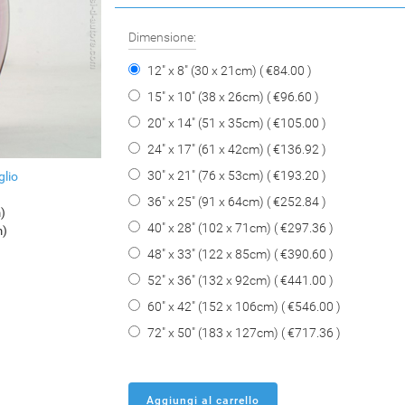
Dimensione:
12" x 8" (30 x 21cm) ( €84.00 )
15" x 10" (38 x 26cm) ( €96.60 )
20" x 14" (51 x 35cm) ( €105.00 )
24" x 17" (61 x 42cm) ( €136.92 )
30" x 21" (76 x 53cm) ( €193.20 )
glio
36" x 25" (91 x 64cm) ( €252.84 )
m)
40" x 28" (102 x 71cm) ( €297.36 )
m)
48" x 33" (122 x 85cm) ( €390.60 )
52" x 36" (132 x 92cm) ( €441.00 )
60" x 42" (152 x 106cm) ( €546.00 )
72" x 50" (183 x 127cm) ( €717.36 )