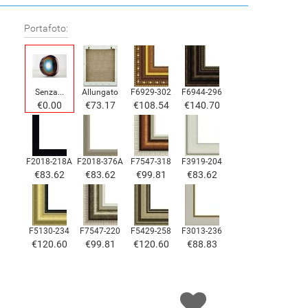
Portafoto:
Senza...
Allungato
F6929-302
F6944-296
€0.00
€73.17
€108.54
€140.70
F2018-218A
F2018-376A
F7547-318
F3919-204
€83.62
€83.62
€99.81
€83.62
F5130-234
F7547-220
F5429-258
F3013-236
€120.60
€99.81
€120.60
€88.83
F1823-204
F8645-298
F6537-236
F7034-298