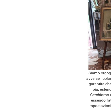
Siamo orgogli
avverse i colo
garantire che
più, esten
Cerchiamo di
essendo fat
impostazioni 