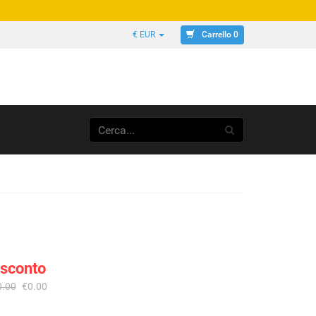
Carrello 0
€ EUR
 sconto
0.00
€0.00