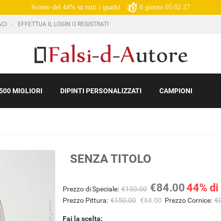
Sconto del 44% su tutti i quadri
0
giorno
05:02:26
ACI
EFFETTUA IL LOGIN O REGISTRATI
500 MIGLIORI
DIPINTI PERSONALIZZATI
CAMPIONI
SENZA TITOLO
€84.00
44% di
Prezzo di Speciale:
€150.00
Prezzo Pittura:
€150.00
€84.00
Prezzo Cornice:
€
Fai la scelta: