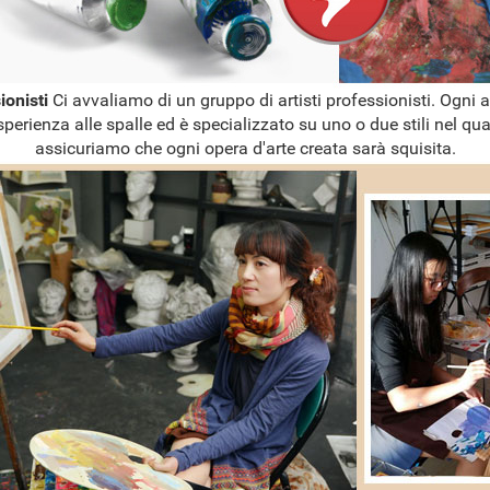
sionisti
Ci avvaliamo di un gruppo di artisti professionisti. Ogni a
sperienza alle spalle ed è specializzato su uno o due stili nel qual
assicuriamo che ogni opera d'arte creata sarà squisita.