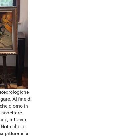
meteorologiche
are. Al fine di
lche giorno in
 aspettare.
ile, tuttavia
 Nota che le
a pittura e la