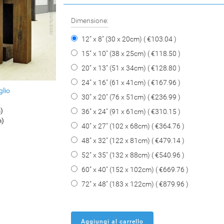
Dimensione:
12" x 8" (30 x 20cm) ( €103.04 )
15" x 10" (38 x 25cm) ( €118.50 )
20" x 13" (51 x 34cm) ( €128.80 )
24" x 16" (61 x 41cm) ( €167.96 )
glio
30" x 20" (76 x 51cm) ( €236.99 )
m)
36" x 24" (91 x 61cm) ( €310.15 )
m)
40" x 27" (102 x 68cm) ( €364.76 )
48" x 32" (122 x 81cm) ( €479.14 )
52" x 35" (132 x 88cm) ( €540.96 )
60" x 40" (152 x 102cm) ( €669.76 )
72" x 48" (183 x 122cm) ( €879.96 )