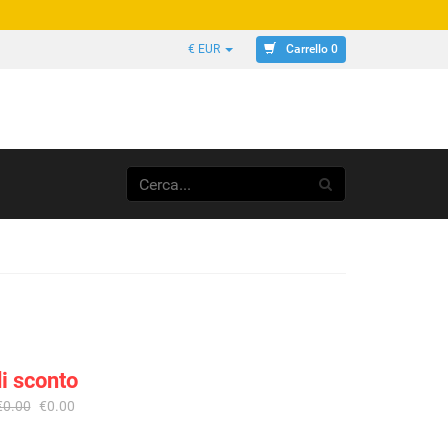
Carrello 0
€ EUR
i sconto
€0.00
€0.00