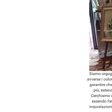
Siamo orgogli
avverse i colo
garantire che
più, esten
Cerchiamo di
essendo fat
impostazioni 