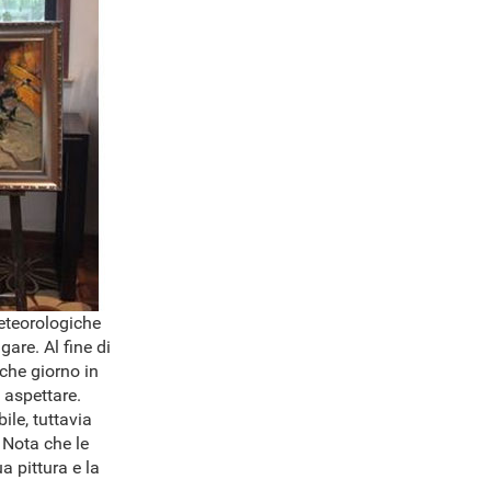
meteorologiche
are. Al fine di
lche giorno in
 aspettare.
ile, tuttavia
 Nota che le
a pittura e la