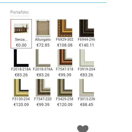
Portafoto:
Senza...
Allungato
F6929-302
F6944-296
€0.00
€72.85
€108.08
€140.11
F2018-218A
F2018-376A
F7547-318
F3919-204
€83.26
€83.26
€99.39
€83.26
F5130-234
F7547-220
F5429-258
F3013-236
€120.09
€99.39
€120.09
€88.45
F1823-204
F8645-298
F6537-236
F7034-298