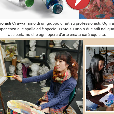
sionisti
Ci avvaliamo di un gruppo di artisti professionisti. Ogni a
sperienza alle spalle ed è specializzato su uno o due stili nel qual
assicuriamo che ogni opera d'arte creata sarà squisita.