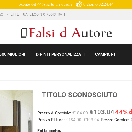
Sconto del 44% su tutti i quadri
0
giorno
02:24:43
ACI
EFFETTUA IL LOGIN O REGISTRATI
500 MIGLIORI
DIPINTI PERSONALIZZATI
CAMPIONI
TITOLO SCONOSCIUTO
€103.04
44% d
Prezzo di Speciale:
€184.00
Prezzo Pittura:
€184.00
€103.04
Prezzo Cornice:
Fai la scelta: