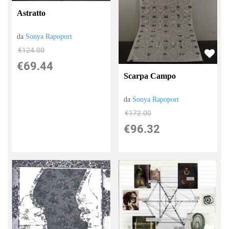
Astratto
da
Sonya Rapoport
€124.00
€69.44
Scarpa Campo
da
Sonya Rapoport
€172.00
€96.32