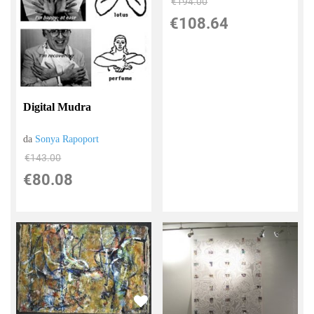
€194.00
€108.64
Digital Mudra
da
Sonya Rapoport
€143.00
€80.08