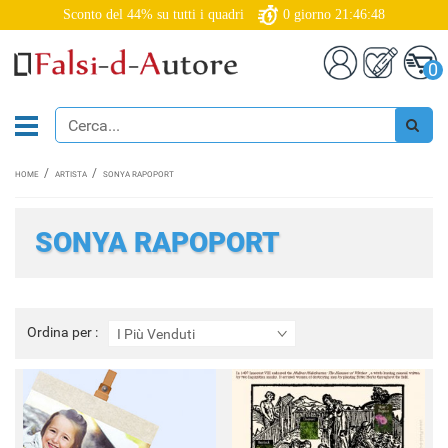
Sconto del 44% su tutti i quadri
0
giorno
21:46:48
0
HOME
ARTISTA
SONYA RAPOPORT
SONYA RAPOPORT
Ordina
Ordina per :
I Più Venduti
per
: