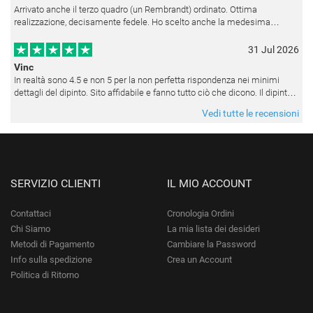
Arrivato anche il terzo quadro (un Rembrandt) ordinato. Ottima
realizzazione, decisamente fedele. Ho scelto anche la medesima
cornice (F6537 - 236) per avere una certa omogeneità visiva - una volta
appesi
31 Jul 2026
Vinc
In realtà sono 4.5 e non 5 per la non perfetta rispondenza nei minimi
dettagli del dipinto. Sito affidabile e fanno tutto ciò che dicono. Il dipinto,
da quando è stato spedito, è giunto in poco tempo e tr
Vedi tutte le recensioni
SERVIZIO CLIENTI
IL MIO ACCOUNT
Contattaci
Cronologia Ordini
Chi Siamo
La mia lista dei desideri
Metodi di Pagamento
Cambiare la Password
Info sulla spedizione
Crea un Account
Politica di Ritorno